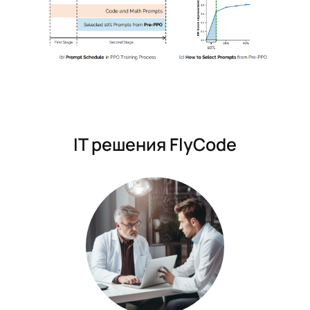
IT решения FlyCode