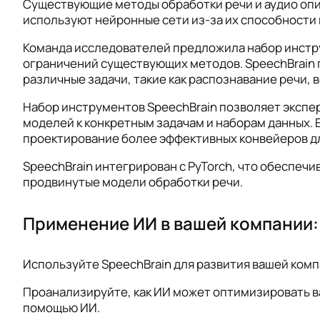
Существующие методы обработки речи и аудио опи
используют нейронные сети из-за их способности
Команда исследователей предложила набор инструм
ограничений существующих методов. SpeechBrain 
различные задачи, такие как распознавание речи, 
Набор инструментов SpeechBrain позволяет экспе
моделей к конкретным задачам и наборам данных.
проектирование более эффективных конвейеров для 
SpeechBrain интегрирован с PyTorch, что обеспеч
продвинутые модели обработки речи.
Применение ИИ в вашей компании:
Используйте SpeechBrain для развития вашей комп
Проанализируйте, как ИИ может оптимизировать ва
помощью ИИ.