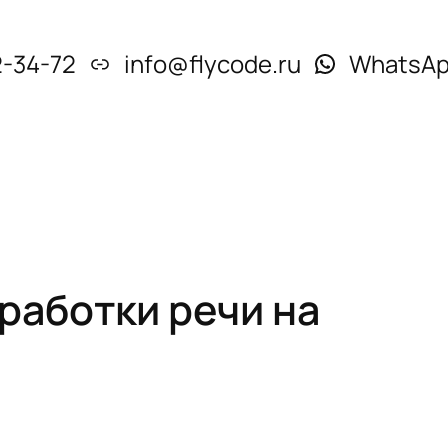
2-34-72
info@flycode.ru
WhatsA
работки речи на