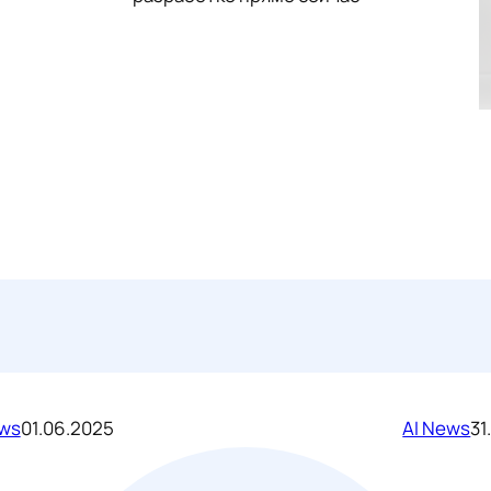
ews
01.06.2025
AI News
31