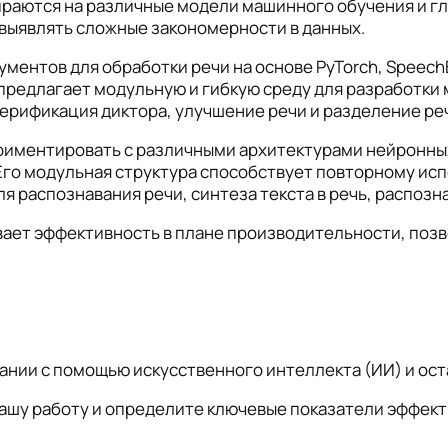
раются на различные модели машинного обучения и гл
 выявлять сложные закономерности в данных.
ентов для обработки речи на основе PyTorch, Speech
предлагает модульную и гибкую среду для разработки 
верификация диктора, улучшение речи и разделение ре
риментировать с различными архитектурами нейронных
 Его модульная структура способствует повторному и
распознавания речи, синтеза текста в речь, распозна
ивает эффективность в плане производительности, поз
ании с помощью искусственного интеллекта (ИИ) и ост
шу работу и определите ключевые показатели эффектив