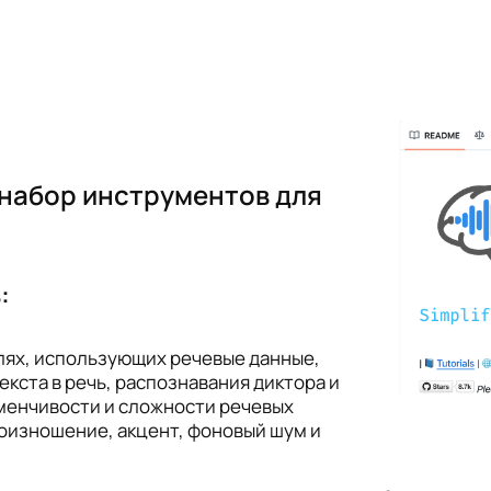
 набор инструментов для
:
лях, использующих речевые данные,
екста в речь, распознавания диктора и
зменчивости и сложности речевых
роизношение, акцент, фоновый шум и