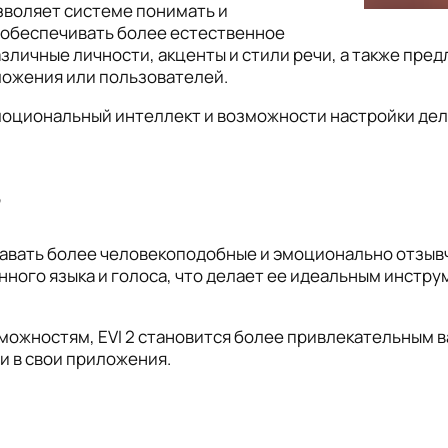
зволяет системе понимать и
и обеспечивать более естественное
зличные личности, акценты и стили речи, а также пре
ложения или пользователей.
 эмоциональный интеллект и возможности настройки де
ь
давать более человекоподобные и эмоционально отзы
ого языка и голоса, что делает ее идеальным инстру
ожностям, EVI 2 становится более привлекательным 
 в свои приложения.