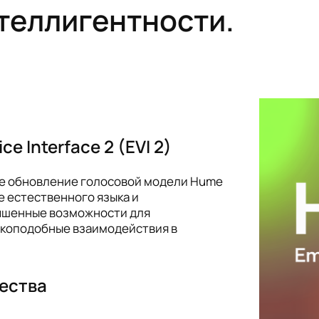
теллигентности.
e Interface 2 (EVI 2)
ьное обновление голосовой модели Hume
е естественного языка и
учшенные возможности для
екоподобные взаимодействия в
ества