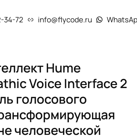
2-34-72
info@flycode.ru
WhatsA
теллект Hume
hic Voice Interface 2
ель голосового
трансформирующая
не человеческой