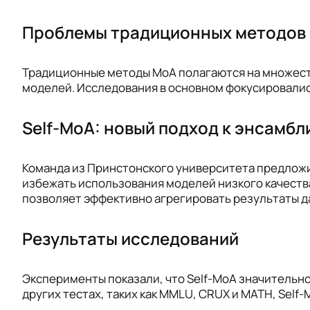
Проблемы традиционных методов
Традиционные методы MoA полагаются на множеств
моделей. Исследования в основном фокусировались
Self-MoA: новый подход к энсамб
Команда из Принстонского университета предложи
избежать использования моделей низкого качества
позволяет эффективно агрегировать результаты 
Результаты исследований
Эксперименты показали, что Self-MoA значительно 
других тестах, таких как MMLU, CRUX и MATH, Sel