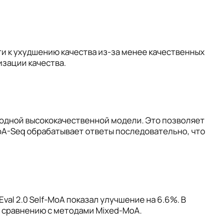
и к ухудшению качества из-за менее качественных
изации качества.
 одной высококачественной модели. Это позволяет
oA-Seq обрабатывает ответы последовательно, что
al 2.0 Self-MoA показал улучшение на 6.6%. В
о сравнению с методами Mixed-MoA.