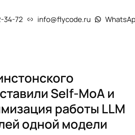
2-34-72
info@flycode.ru
WhatsA
инстонского
ставили Self-MoA и
имизация работы LLM
лей одной модели