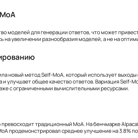
 MoA
о моделей для генерации ответов, что может привест
 на увеличении разнообразия моделей, а не на оптим
лированию
ла новый метод Self-MoA, который использует выходы
 и улучшает общее качество ответов. Вариация Self-M
даже с ограниченными вычислительными ресурсами.
превосходит традиционный MoA. На бенчмарке AlpacaEv
f-MoA продемонстрировал среднее улучшение на 3.8% п