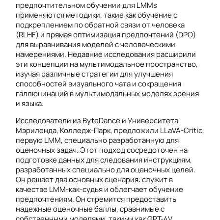
предпочтительном обучении для LMMs
применяются методики, такие как обучение с
подкреплением по обратной связи от человека
(RLHF) и прямая оптимизация предпочтений (DPO)
для выравнивания моделей с человеческими
намерениями. Недавние исследования расширили
эти концепции на мультимодальное пространство,
изучая различные стратегии для улучшения
способностей визуального чата и сокращения
галлюцинаций в мультимодальных моделях зрения
и языка.
Исследователи из ByteDance и Университета
Мэриленда, Колледж-Парк, предложили LLaVA-Critic,
первую LMM, специально разработанную для
оценочных задач. Этот подход сосредоточен на
подготовке данных для следования инструкциям,
разработанных специально для оценочных целей.
Он решает два основных сценария: служит в
качестве LMM-как-судья и облегчает обучение
предпочтениям. Он стремится предоставить
надежные оценочные баллы, сравнимые с
собственными моделями, такими как GPT-4V,