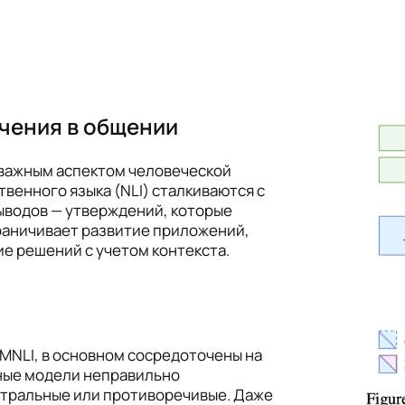
чения в общении
важным аспектом человеческой
венного языка (NLI) сталкиваются с
ыводов — утверждений, которые
граничивает развитие приложений,
ие решений с учетом контекста.
 MNLI, в основном сосредоточены на
нные модели неправильно
тральные или противоречивые. Даже