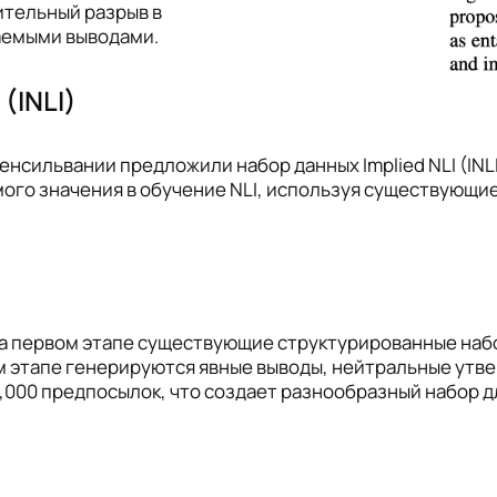
ительный разрыв в
аемыми выводами.
(INLI)
сильвании предложили набор данных Implied NLI (INLI
го значения в обучение NLI, используя существующие
. На первом этапе существующие структурированные на
м этапе генерируются явные выводы, нейтральные утв
10,000 предпосылок, что создает разнообразный набор 