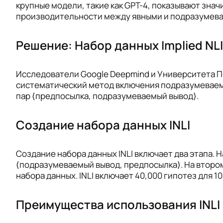
крупные модели, такие как GPT-4, показывают знач
производительности между явными и подразумев
Решение: Набор данных Implied NLI 
Исследователи Google Deepmind и Университета Пен
систематический метод включения подразумеваемо
пар ⟨предпосылка, подразумеваемый вывод⟩.
Создание набора данных INLI
Создание набора данных INLI включает два этапа
⟨подразумеваемый вывод, предпосылка⟩. На второ
набора данных. INLI включает 40,000 гипотез для 
Преимущества использования INLI