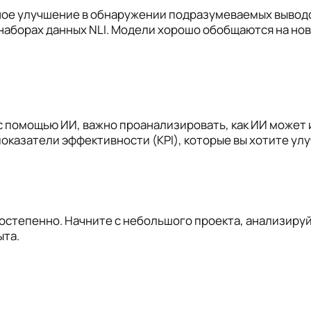
ное улучшение в обнаружении подразумеваемых выводо
наборах данных NLI. Модели хорошо обобщаются на нов
 с помощью ИИ, важно проанализировать, как ИИ может
оказатели эффективности (KPI), которые вы хотите ул
тепенно. Начните с небольшого проекта, анализируйт
ыта.