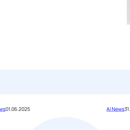
ews
01.06.2025
AI News
31