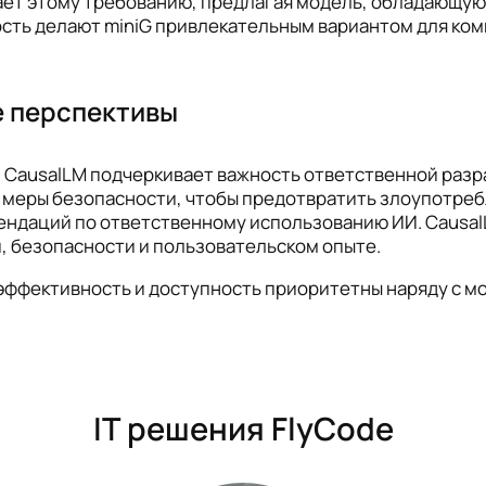
чает этому требованию, предлагая модель, обладающу
ость делают miniG привлекательным вариантом для ко
е перспективы
. CausalLM подчеркивает важность ответственной раз
 меры безопасности, чтобы предотвратить злоупотреб
ндаций по ответственному использованию ИИ. Causal
, безопасности и пользовательском опыте.
де эффективность и доступность приоритетны наряду с
IT решения FlyCode