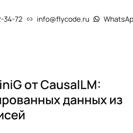
2-34-72
info@flycode.ru
WhatsA
niG от CausalLM:
ированных данных из
исей