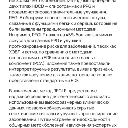
несколько меток болезней. Метод был проверен на
двух типах HDCD — спирограммах и PPG и
продемонстрировал значительные улучшения.
REGLE обнаружил новые генетические локусы,
связанные с функциями легких и сердца, которые не
были выявлены традиционными методами.
Например, REGLE нашел на 45% больше значимых
локусов для данных PPG и улучшил
прогнозирование риска для заболеваний, таких как
ХОБЛ и астма, по сравнению с методами,
основанными на EDF или анализе главных
компонент (PCA). Вложения также предоставили
интерпретируемые результаты, выявив признаки,
такие как нарушение дыхания, которые не хорошо
представлены стандартными EDF.
В заключение, метод REGLE предоставляет
надежное решение для генетического анализа с
использованием высокоразмерных клинических
данных, позволяя обнаруживать скрытые
генетические сигналы и улучшать прогнозирование
заболеваний. Путем устранения необходимости
обширных меток болезней и включения экспертных