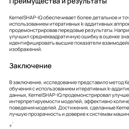
Преимущества и результаты
KernelSHAP-IQ обеспечивает более детальное и т
использованием итеративных k-аддитивных аппрок
продемонстрировав передовые результаты. Наприм
улучшил среднеквадратичную ошибку в оценке зна
идентифицировать высшие показатели взаимодейст
изображений.
Заключение
В заключение, исследование представило метод K
обучения с использованием итеративных k-аддити
данных, KernelSHAP-IQ продемонстрировал улучше
интерпретируемости моделей, эффективно количе
поведения моделей. Достижения, сделанные Kernel
лучшую прозрачность и доверие к системам машин
«`