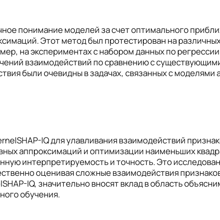
очное понимание моделей за счет оптимального прибл
симаций. Этот метод был протестирован на различных 
ер, на экспериментах с набором данных по регрессии
чений взаимодействий по сравнению с существующими 
вия были очевидны в задачах, связанных с моделями 
ernelSHAP-IQ для улавливания взаимодействий признак
вных аппроксимаций и оптимизации наименьших квадр
нную интерпретируемость и точность. Это исследова
ственно оценивая сложные взаимодействия признаков
SHAP-IQ, значительно вносят вклад в область объясни
ного обучения.