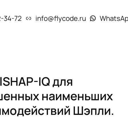
2-34-72
info@flycode.ru
WhatsA
lSHAP-IQ для
шенных наименьших
имодействий Шэпли.