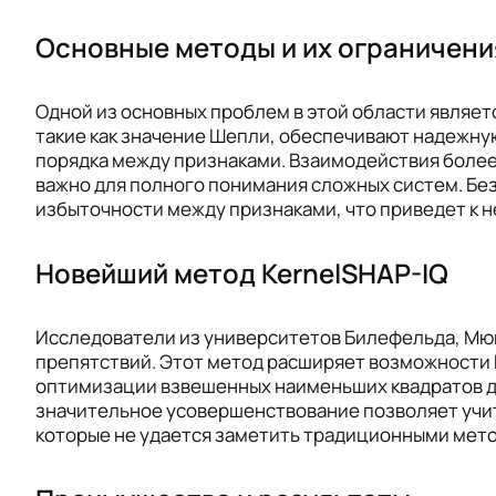
Основные методы и их ограничени
Одной из основных проблем в этой области являе
такие как значение Шепли, обеспечивают надежную
порядка между признаками. Взаимодействия более 
важно для полного понимания сложных систем. Бе
избыточности между признаками, что приведет к 
Новейший метод KernelSHAP-IQ
Исследователи из университетов Билефельда, Мюн
препятствий. Этот метод расширяет возможности K
оптимизации взвешенных наименьших квадратов дл
значительное усовершенствование позволяет учит
которые не удается заметить традиционными мет