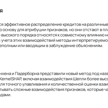
я
тся эффективное распределение кредитов на различны
 основу для атрибуции признаков, но они отстают в п
высокого порядка относятся к совместному влиянию не
з учета этих взаимодействий методы интерпретируемо
неполным или вводящим в заблуждение объяснениям.
хена и Падерборна представили новый метод под назв
ernelSHAP, включая взаимодействия Шепли более высо
я точного улавливания и количественной оценки взаи
ывать сложные взаимодействия признаков, которые ча
одами.