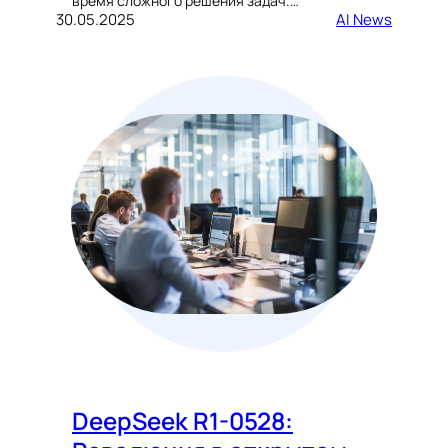
время сложного решения задач.…
30.05.2025
AI News
DeepSeek R1-0528: