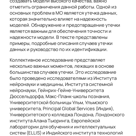
создавать модели высокого качества, важно
отметить ограничения данной работы. Одной из
основных проблем в МО является утечка данных,
которая значительно влияет на надежность
моделей. Обнаружение и предотвращение утечки
является важным для обеспечения точности и
надежности модели. В тексте представлены
примеры, подробные описания случаев утечки
данных и руководство по их идентификации.
Коллективное исследование представляет
несколько важных моментов, лежащих в основе
большинства случаев утечки. Это исследование
было проведено исследователями из Института
нейронауки и медицины, Института системной
нейронауки, Гейнрих-Гейне-Университета
Дюссельдорфа, Макс-Планк-школы познания,
Университетской больницы Ульм, Ульмского
университета, Principal Global Services (Индия),
Университетского колледжа Лондона, Лондонского
института Алана Тьюринга, Европейской
лаборатории для обучения и интеллектуальных
систем (ELLIS) и Индийского института технологий