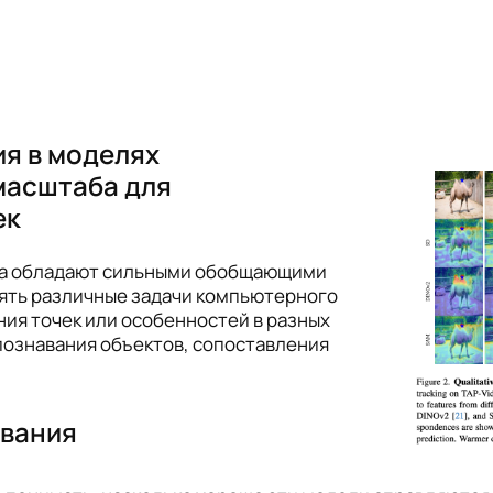
я в моделях
масштаба для
ек
ба обладают сильными обобщающими
ять различные задачи компьютерного
ния точек или особенностей в разных
познавания объектов, сопоставления
ивания