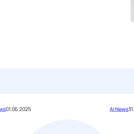
ews
01.06.2025
AI News
31