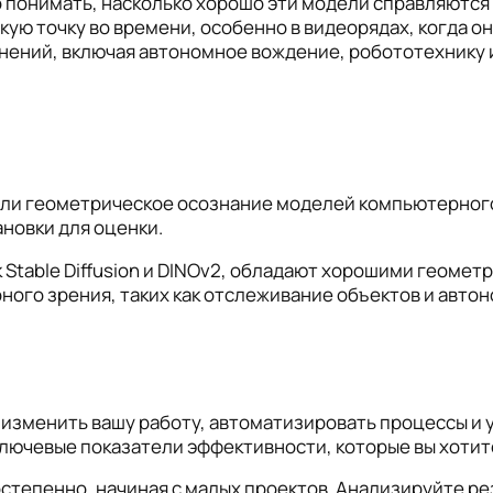
о понимать, насколько хорошо эти модели справляются
кую точку во времени, особенно в видеорядах, когда 
нений, включая автономное вождение, робототехнику 
ли геометрическое осознание моделей компьютерного 
новки для оценки.
к Stable Diffusion и DINOv2, обладают хорошими геоме
го зрения, таких как отслеживание объектов и авто
изменить вашу работу, автоматизировать процессы и у
ючевые показатели эффективности, которые вы хотит
степенно, начиная с малых проектов. Анализируйте ре