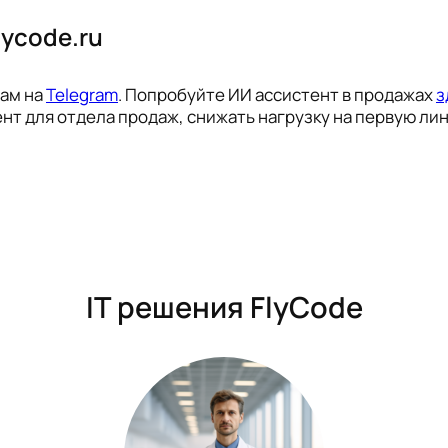
lycode.ru
нам на
Telegram
. Попробуйте ИИ ассистент в продажах
з
нт для отдела продаж, снижать нагрузку на первую ли
IT решения FlyCode