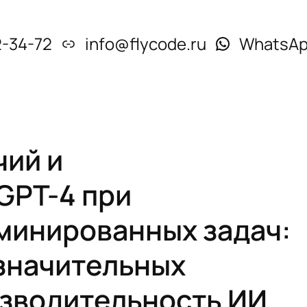
2-34-72
info@flycode.ru
WhatsA
чий и
GPT-4 при
минированных задач:
значительных
изводительность ИИ