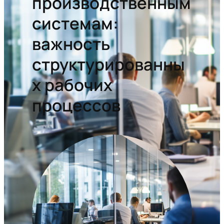
производственным
системам:
важность
структурированны
х рабочих
процессов