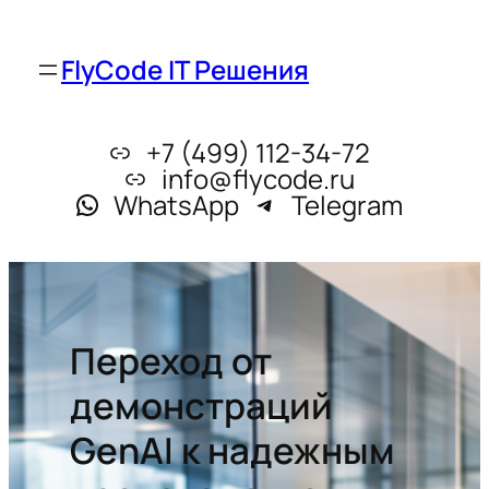
FlyCode IT Решения
+7 (499) 112-34-72
info@flycode.ru
WhatsApp
Telegram
Переход от
демонстраций
GenAI к надежным