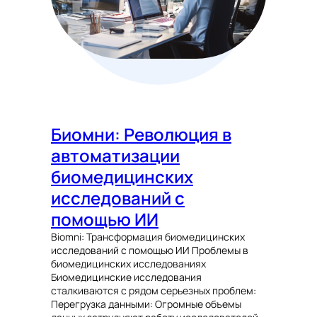
Биомни: Революция в
автоматизации
биомедицинских
исследований с
помощью ИИ
Biomni: Трансформация биомедицинских
исследований с помощью ИИ Проблемы в
биомедицинских исследованиях
Биомедицинские исследования
сталкиваются с рядом серьезных проблем:
Перегрузка данными: Огромные объемы