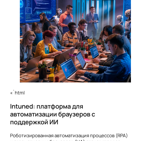
«`html
Intuned: платформа для
автоматизации браузеров с
поддержкой ИИ
Роботизированная автоматизация процессов (RPA)