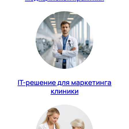
IT-решение для маркетинга
клиники