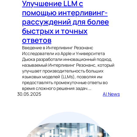
Улучшение LLM с
помощью интерливинг-
рассуждений для более
быстрых и точных
ответов
Введение в Интерливинг Резонанс
Исследователи из Apple и Университета
Дьюка разработали инновационный подход,
называемый Интерливинг Резонанс, который
улучшает производительность больших
языковых моделей (LLMs), позволяя им
предоставлять промежуточные ответы во
время сложного решения задач.…
30.05.2025
AI News