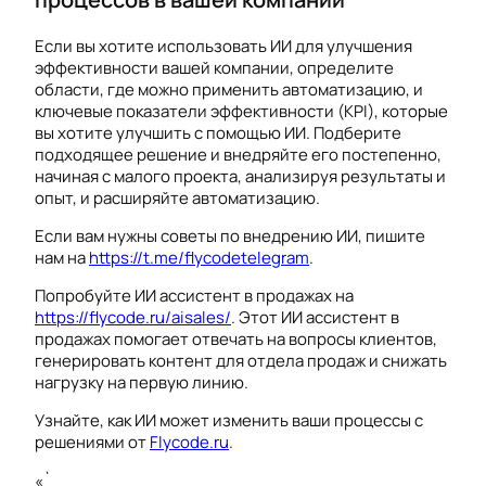
Если вы хотите использовать ИИ для улучшения
эффективности вашей компании, определите
области, где можно применить автоматизацию, и
ключевые показатели эффективности (KPI), которые
вы хотите улучшить с помощью ИИ. Подберите
подходящее решение и внедряйте его постепенно,
начиная с малого проекта, анализируя результаты и
опыт, и расширяйте автоматизацию.
Если вам нужны советы по внедрению ИИ, пишите
нам на
https://t.me/flycodetelegram
.
Попробуйте ИИ ассистент в продажах на
https://flycode.ru/aisales/
. Этот ИИ ассистент в
продажах помогает отвечать на вопросы клиентов,
генерировать контент для отдела продаж и снижать
нагрузку на первую линию.
Узнайте, как ИИ может изменить ваши процессы с
решениями от
Flycode.ru
.
«`