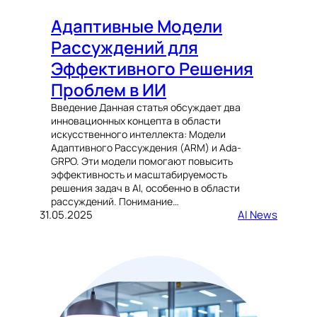
Адаптивные Модели
Рассуждений для
Эффективного Решения
Проблем в ИИ
Введение Данная статья обсуждает два
инновационных концепта в области
искусственного интеллекта: Модели
Адаптивного Рассуждения (ARM) и Ada-
GRPO. Эти модели помогают повысить
эффективность и масштабируемость
решения задач в AI, особенно в области
рассуждений. Понимание…
31.05.2025
AI News