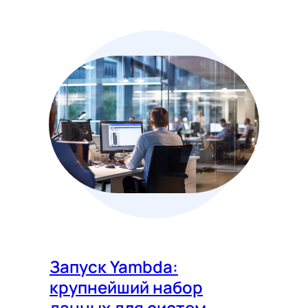
Запуск Yambda:
крупнейший набор
данных для систем