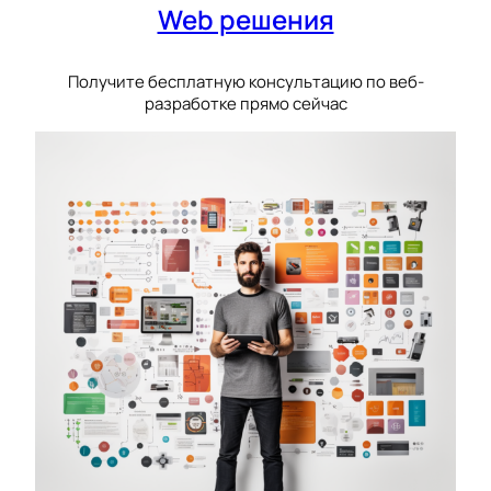
Web решения
Получите бесплатную консультацию по веб-
разработке прямо сейчас