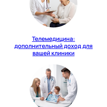
Телемедицина:
дополнительный доход для
вашей клиники