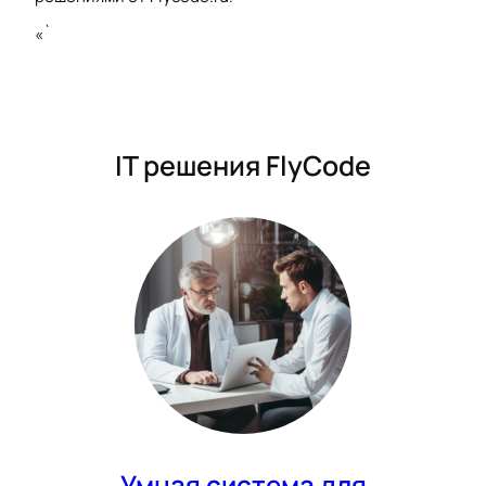
«`
IT решения FlyCode
Умная система для