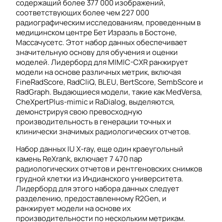
содержащий более 377 000 изображений,
соответствующих более чем 227 000
радиографическим исследованиям, проведенным в
медицинском центре Бет Израэль в Бостоне,
Массачусетс. Этот набор данных обеспечивает
значительную основу для обучения и оценки
моделей. Лидерборд для MIMIC-CXR ранжирует
модели на основе различных метрик, включая
FineRadScore, RadCliQ, BLEU, BertScore, SembScore и
RadGraph. Выдающиеся модели, такие как MedVersa,
CheXpertPlus-mimic и RaDialog, выделяются,
демонстрируя свою превосходную
производительность в генерации точных и
клинически значимых радиологических отчетов.
Набор данных IU X-ray, еще один краеугольный
камень ReXrank, включает 7 470 пар
радиологических отчетов и рентгеновских снимков
грудной клетки из Индианского университета.
Лидерборд для этого набора данных следует
разделению, предоставленному R2Gen, и
ранжирует модели на основе их
производительности по нескольким метрикам.