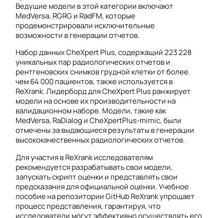
Ведущие модели в этой категории включают
MedVersa, RGRG и RadFM, которые
продемонстрировали исключительные
возможности в генерации отчетов.
Набор данных CheXpert Plus, содержащий 223 228
уникальных пар радиологических отчетов и
рентгеновских снимков грудной клетки от более
чем 64 000 пациентов, также используется в
ReXrank. Лидерборд для CheXpert Plus ранжирует
модели на основе их производительности на
валидационном наборе. Модели, такие как
MedVersa, RaDialog и CheXpertPlus-mimic, были
отмечены за выдающиеся результаты в генерации
высококачественных радиологических отчетов.
Для участия в ReXrank исследователям
рекомендуется разрабатывать свои модели,
запускать скрипт оценки и представлять свои
предсказания для официальной оценки. Учебное
пособие на репозитории GitHub ReXrank упрощает
процесс представления, гарантируя, что
исследователи могут эффективно осуществлять его