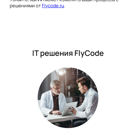
решениями от
Flycode.ru
.
IT решения FlyCode