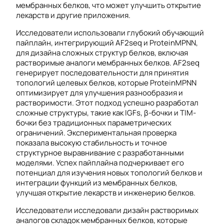
мембранных белков, что может улучшить открытие
лекарств и другие приложения.
Исследователи использовали глубокий обучающий
пайплайн, интегрирующий AF2seq и ProteinMPNN,
для дизайна сложных структур белков, включая
растворимые аналоги мембранных белков. AF2seq
генерирует последовательности для принятия
топологий целевых белков, которые ProteinMPNN
оптимизирует для улучшения разнообразия и
растворимости. Этот подход успешно разработал
сложные структуры, такие как IGFs, β-бочки и TIM-
бочки без традиционных параметрических
ограничений. Экспериментальная проверка
показала высокую стабильность и точное
структурное выравнивание с разработанными
моделями. Успех пайплайна подчеркивает его
потенциал для изучения новых топологий белков и
интеграции функций из мембранных белков,
улучшая открытие лекарств и инженерию белков.
Исследователи исследовали дизайн растворимых
аналогов складок мембранных белков, которые