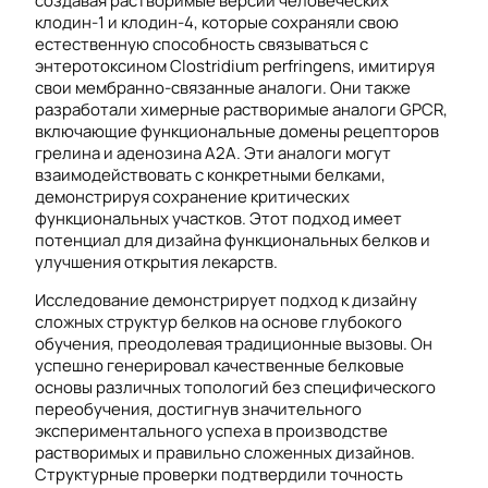
создавая растворимые версии человеческих
клодин-1 и клодин-4, которые сохраняли свою
естественную способность связываться с
энтеротоксином Clostridium perfringens, имитируя
свои мембранно-связанные аналоги. Они также
разработали химерные растворимые аналоги GPCR,
включающие функциональные домены рецепторов
грелина и аденозина A2A. Эти аналоги могут
взаимодействовать с конкретными белками,
демонстрируя сохранение критических
функциональных участков. Этот подход имеет
потенциал для дизайна функциональных белков и
улучшения открытия лекарств.
Исследование демонстрирует подход к дизайну
сложных структур белков на основе глубокого
обучения, преодолевая традиционные вызовы. Он
успешно генерировал качественные белковые
основы различных топологий без специфического
переобучения, достигнув значительного
экспериментального успеха в производстве
растворимых и правильно сложенных дизайнов.
Структурные проверки подтвердили точность