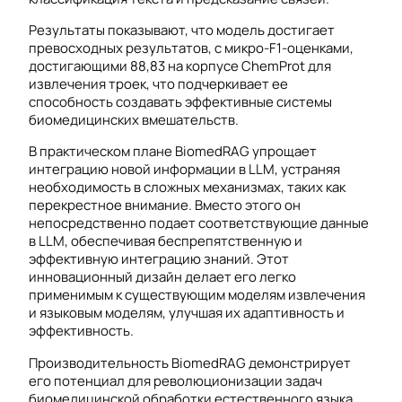
Результаты показывают, что модель достигает
превосходных результатов, с микро-F1-оценками,
достигающими 88,83 на корпусе ChemProt для
извлечения троек, что подчеркивает ее
способность создавать эффективные системы
биомедицинских вмешательств.
В практическом плане BiomedRAG упрощает
интеграцию новой информации в LLM, устраняя
необходимость в сложных механизмах, таких как
перекрестное внимание. Вместо этого он
непосредственно подает соответствующие данные
в LLM, обеспечивая беспрепятственную и
эффективную интеграцию знаний. Этот
инновационный дизайн делает его легко
применимым к существующим моделям извлечения
и языковым моделям, улучшая их адаптивность и
эффективность.
Производительность BiomedRAG демонстрирует
его потенциал для революционизации задач
биомедицинской обработки естественного языка.