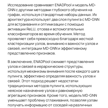
Исследование сравнивает ENADPool и модель MD-
GNN с другими методами глубокого обучения на
графах, используя стандартные наборы данных. Их
архитектура использует два слоя пулинга с MD-GNN
для встраивания и оптимизации с помощью
активации ReLU, отсева и вспомогательных
классификаторов во время обучения. Метод
проявляет себя превосходно благодаря жесткой
кластеризации узлов, вниманию к важности узлов и
связей, интеграции MD-GNN и эффективному
представлению признаков.
В заключение, ENADPool сжимает представления
узлов и связей в иерархические структуры,
используя механизмы внимания после каждого шага
пулинга, эффективно определяя важность узлов и
связей. Этот подход решает недостатки
традиционных методов пулинга, использующих
неясное назначение узлов и равномерную
агрегацию признаков. Кроме того, модель MD-GNN
уменьшает проблему сглаживания, позволяя узлам
получать информацию от соседей на различных