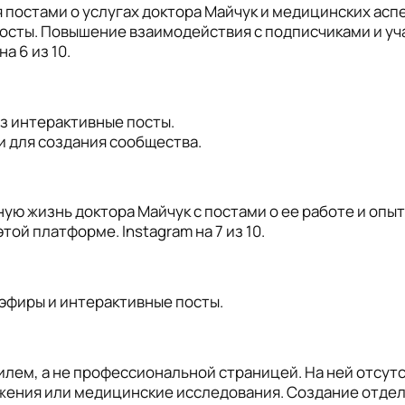
 постами о услугах доктора Майчук и медицинских асп
посты. Повышение взаимодействия с подписчиками и уч
а 6 из 10.
з интерактивные посты.
и для создания сообщества.
ю жизнь доктора Майчук с постами о ее работе и опыте
й платформе. Instagram на 7 из 10.
эфиры и интерактивные посты.
илем, а не профессиональной страницей. На ней отсут
жения или медицинские исследования. Создание отде