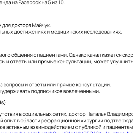
да на Facebook на 5 из 10.
для доктора Майчук.
ьных достижениях и медицинских исследованиях.
мого общения с пациентами. Однако канал кажется ско
сы и ответы или прямые консультации, может улучшить 
з вопросы и ответы или прямые консультации.
ы удерживать подписчиков вовлеченными.
1s)
утствия в социальных сетях, доктор Наталья Владими
ый опыт в области рефракционной хирургии подтверж
же активным взаимодействием с публикой и пациентами