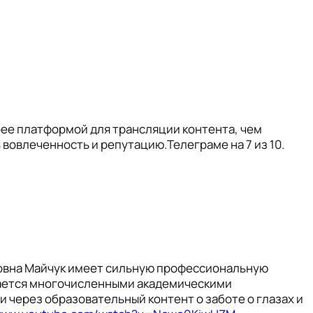
рее платформой для трансляции контента, чем
вовлеченность и репутацию.Телеграме на 7 из 10.
ровна Майчук имеет сильную профессиональную
дается многочисленными академическими
 через образовательный контент о заботе о глазах и