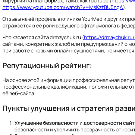
хирургии на платформах, таких как YouTube (
https://
https://www.youtube.com/watch?v=MsKztBU5ngA
).
Отзывы на её профиль в клинике YourMed и других пр
отражается в её роли ведущего офтальмолога в фед
Что касается сайта drmaychuk.ru (
https://drmaychuk.ru/
сайтами, конкретных жалоб или предупреждений о мош
при работе с новыми онлайн-сущностями, не имеется
Репутационный рейтинг:
На основе этой информации профессиональная репута
профессиональные квалификации, положительные отзы
её веб-сайта.
Пункты улучшения и стратегия разв
Улучшение безопасности и достоверности сайт
безопасности и увеличить прозрачность относи