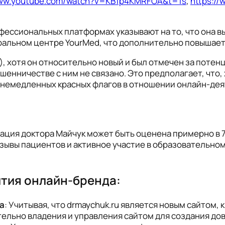
www.youtube.com/watch?v=KB1p4KMRFOA&t=1s
,
https:/
офессиональных платформах указывают на то, что она в
еральном центре YourMed, что дополнительно повышае
), хотя он относительно новый и был отмечен за поте
енничестве с ним не связано. Это предполагает, что,
 немедленных красных флагов в отношении онлайн-дея
ция доктора Майчук может быть оценена примерно в 7 
вы пациентов и активное участие в образовательном 
ития онлайн-бренда:
а
: Учитывая, что drmaychuk.ru является новым сайтом
тельно владения и управления сайтом для создания до