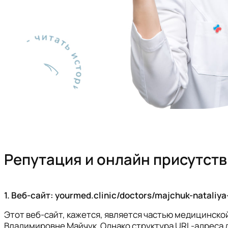
Репутация и онлайн присутст
1. Веб-сайт: yourmed.clinic/doctors/majchuk-nataliya
Этот веб-сайт, кажется, является частью медицинск
Владимировне Майчук. Однако структура URL-адреса 