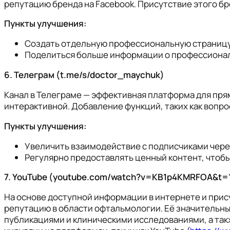
репутацию бренда на Facebook. Присутствие этого брен
Пункты улучшения:
Создать отдельную профессиональную страницу 
Поделиться больше информации о профессионал
6. Телеграм (t.me/s/doctor_maychuk)
Канал в Телеграме — эффективная платформа для пря
интерактивной. Добавление функций, таких как вопро
Пункты улучшения:
Увеличить взаимодействие с подписчиками чере
Регулярно предоставлять ценный контент, чтоб
7. YouTube (youtube.com/watch?v=KB1p4KMRFOA&t=
На основе доступной информации в интернете и прис
репутацию в области офтальмологии. Её значительн
публикациями и клиническими исследованиями, а так