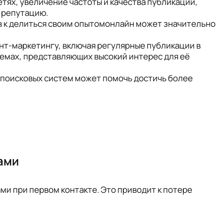
етях, увеличение частоты и качества публикаций,
 репутацию.
 к делиться своим опытомонлайн может значительно
ент-маркетингу, включая регулярные публикации в
 темах, представляющих высокий интерес для её
я поисковых систем может помочь достичь более
ами
и при первом контакте. Это приводит к потере