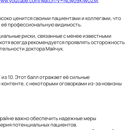
/www.youtube.com/watch?v=Ncwo9KiwUZM
,
ысоко ценится своими пациентами и коллегами, что
т её профессиональную видимость.
нциальные риски, связанные с менее известными
 хотя всегда рекомендуется проявлять осторожность
тельности доктора Майчук.
из 10. Этот балл отражает её сильные
контенте, с некоторыми оговорками из-за новизны
, крайне важно обеспечить надежные меры
верия потенциальных пациентов.