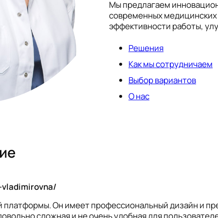
Мы предлагаем инновацион
современных медицинских 
эффективности работы, улу
Решения
Как мы сотрудничаем
Выбор вариантов
О нас
вие
-vladimirovna/
ой платформы. Он имеет профессиональный дизайн и п
довольно сложная и не очень удобная для пользовател