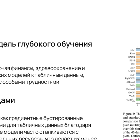
дель глубокого обучения
ючая финансы, здравоохранение и
их моделей к табличным данным,
 с особыми трудностями.
дами
 как градиентные бустированные
ми для табличных данных благодаря
е модели часто сталкиваются с
льных ресурсов, что делает их менее