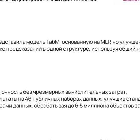
едставила модель TabM, основанную на MLP, но улучш
о предсказаний в одной структуре, используя общий н
точность без чрезмерных вычислительных затрат.
льтаты на 46 публичных наборах данных, улучшив станд
ами данных, обрабатывая до 6.5 миллиона объектов за 