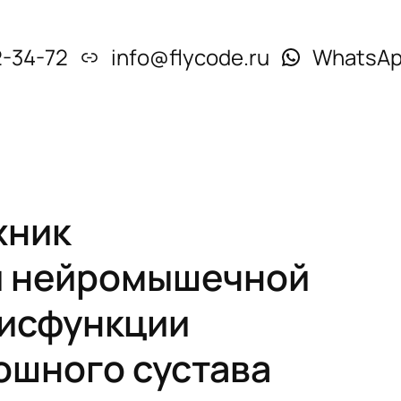
2-34-72
info@flycode.ru
WhatsA
хник
й нейромышечной
дисфункции
ошного сустава