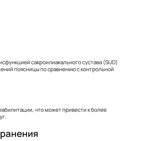
сфункцией сакроилиакального сустава (SIJD)
жений поясницы по сравнению с контрольной
абилитации, что может привести к более
уг.
хранения