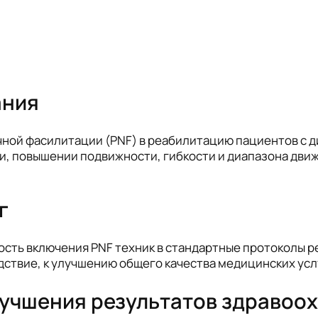
ания
й фасилитации (PNF) в реабилитацию пациентов с ди
и, повышении подвижности, гибкости и диапазона дви
г
ть включения PNF техник в стандартные протоколы ре
дствие, к улучшению общего качества медицинских усл
улучшения результатов здравоо