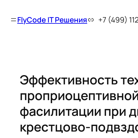
FlyCode IT Решения
+7 (499) 11
Эффективность те
проприоцептивно
фасилитации при 
крестцово-подвзд