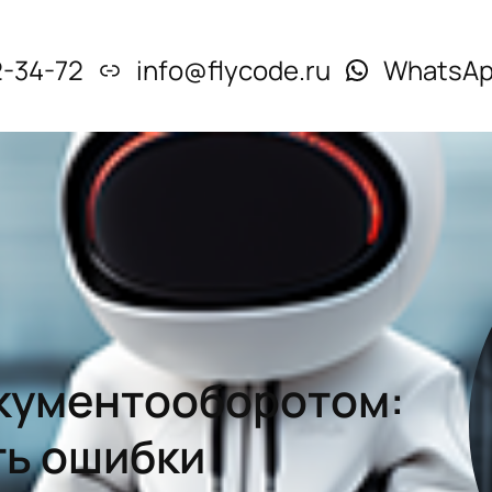
2-34-72
info@flycode.ru
WhatsA
окументооборотом:
ть ошибки