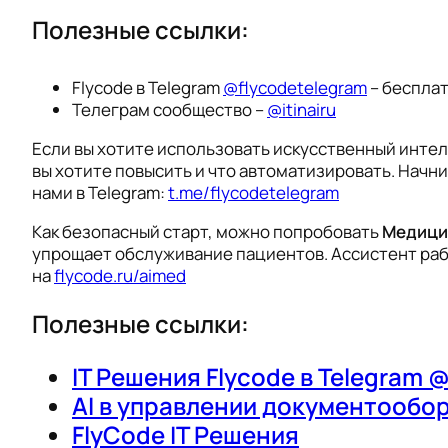
Полезные ссылки:
Flycode в Telegram
@flycodetelegram
– беспла
Телеграм сообщество –
@itinairu
Если вы хотите использовать искусственный инте
вы хотите повысить и что автоматизировать. Начн
нами в Telegram:
t.me/flycodetelegram
Как безопасный старт, можно попробовать
Медици
упрощает обслуживание пациентов. Ассистент раб
на
flycode.ru/aimed
Полезные ссылки:
IT Решения Flycode в Telegram 
AI в управлении документообо
FlyCode IT Решения