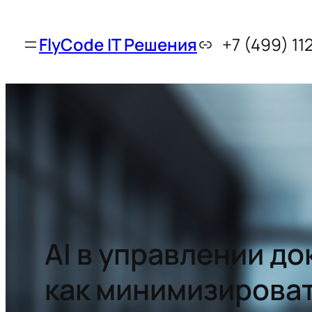
FlyCode IT Решения
+7 (499) 11
AI в управлении д
как минимизирова