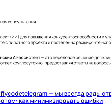
тная консультация
ллект (ИИ) для повышения конкурентоспособности и ул
ите с пилотного проекта и постепенно расширяйте исп
нский AI-ассистент
— это передовое решение для кли
отает круглосуточно, предоставляя ответы на вопросы
@flycodetelegram — мы всегда рады о
ротом: как минимизировать ошибки