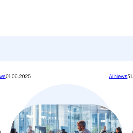
ews
01.06.2025
AI News
31