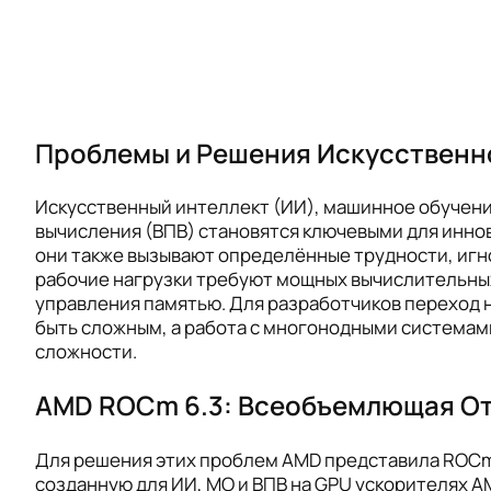
Проблемы и Решения Искусственн
Искусственный интеллект (ИИ), машинное обучен
вычисления (ВПВ) становятся ключевыми для иннов
они также вызывают определённые трудности, игн
рабочие нагрузки требуют мощных вычислительны
управления памятью. Для разработчиков переход 
быть сложным, а работа с многонодными система
сложности.
AMD ROCm 6.3: Всеобъемлющая О
Для решения этих проблем AMD представила ROCm 
созданную для ИИ, МО и ВПВ на GPU ускорителях AMD