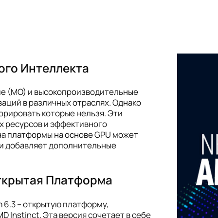
ого Интеллекта
ие (МО) и высокопроизводительные
аций в различных отраслях. Однако
орировать которые нельзя. Эти
х ресурсов и эффективного
на платформы на основе GPU может
ми добавляет дополнительные
ткрытая Платформа
6.3 – открытую платформу,
 Instinct. Эта версия сочетает в себе