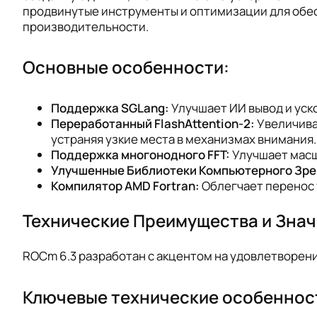
продвинутые инструменты и оптимизации для обе
производительности.
Основные особенности:
Поддержка SGLang:
Улучшает ИИ вывод и уск
Переработанный FlashAttention-2:
Увеличива
устраняя узкие места в механизмах внимания.
Поддержка многонодного FFT:
Улучшает масш
Улучшенные Библиотеки Компьютерного Зре
Компилятор AMD Fortran:
Облегчает перенос 
Технические Преимущества и Зна
ROCm 6.3 разработан с акцентом на удовлетворен
Ключевые технические особеннос