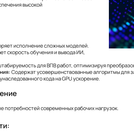
спечения высокой
оряет исполнение сложных моделей.
ет скорость обучения и вывода ИИ,
табируемость для ВПВ работ, оптимизируя преобразо
ния:
Содержат усовершенствованные алгоритмы для за
унаследованного кода на GPU ускорение.
чение
ие потребностей современных рабочих нагрузок.
ти: