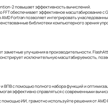
ention-2 повышает эффективность вычислений.
 FFT обеспечивает эффективное масштабирование с G
AMD Fortran позволяет интегрировать унаследованный
енствованные библиотеки компьютерного зрения упро
т заметные улучшения в производительности. FlashAt
монстрирует исключительную масштабируемость, позв
О и ВПВ с помощью полного набора функций и оптимиза
помогая эффективно справляться с современными вычи
 с помощью ИИ, грамотно используйте решения от AMD 