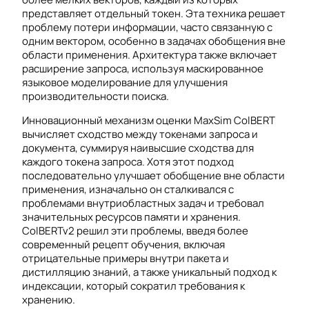
представляет отдельный токен. Эта техника решает
проблему потери информации, часто связанную с
одним вектором, особенно в задачах обобщения вне
области применения. Архитектура также включает
расширение запроса, используя маскированное
языковое моделирование для улучшения
производительности поиска.
Инновационный механизм оценки MaxSim ColBERT
вычисляет сходство между токенами запроса и
документа, суммируя наивысшие сходства для
каждого токена запроса. Хотя этот подход
последовательно улучшает обобщение вне области
применения, изначально он сталкивался с
проблемами внутриобластных задач и требовал
значительных ресурсов памяти и хранения.
ColBERTv2 решил эти проблемы, введя более
современный рецепт обучения, включая
отрицательные примеры внутри пакета и
дистилляцию знаний, а также уникальный подход к
индексации, который сократил требования к
хранению.