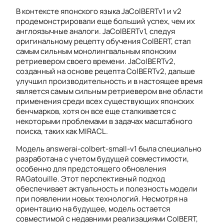
В контексте японского языка JaColBERTv1 и v2
продемонстрировали еще больший успех, чем их
англоязычные аналоги. JaColBERTv1, следуя
оригинальному рецепту обучения ColBERT, стал
самым сильным монолингвальным японским
ретриевером своего времени. JaColBERTv2,
созданный на основе рецепта ColBERTv2, дальше
улучшил производительность и в настоящее время
является самым сильным ретриевером вне области
применения среди всех существующих японских
бенчмарков, хотя он все еще сталкивается с
некоторыми проблемами в задачах масштабного
поиска, таких как MIRACL.
Модель answerai-colbert-small-v1 была специально
разработана с учетом будущей совместимости,
особенно для предстоящего обновления
RAGatouille. Этот перспективный подход
обеспечивает актуальность и полезность модели
при появлении новых технологий. Несмотря на
ориентацию на будущее, модель остается
совместимой с недавними реализациями ColBERT,