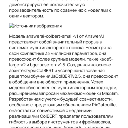
демонстрируют ее исключительную
производительность по сравнению с моделями с
одним вектором.
Модель answerai-colbert-small-v1 от AnswerAI
представляет собой значительный прорыв в
системах мультивекторного поиска. Несмотря на
свои компактные 33 миллиона параметров, она
превосходит более крупные модели, такие как e5-
large-v2 и bge-base-en-v1.5. Созданная на основе
архитектуры ColBERT и усовершенствованная
рецептом обучения JaColBERTv2.5, она превосходит
в обобщении вне области применения. Успех
модели обусловлен ее мультивекторным подходом,
расширением запроса и механизмом оценки MaxSim.
Разработанная с учетом будущей совместимости,
особенно с предстоящим обновлением RAGatouille,
она остается совместимой с недавними
реализациями ColBERT, предлагая пользователям
гибкость в выборе инструментов и фреймворков,
демонстрируя потенциал AnswerAI в изменении