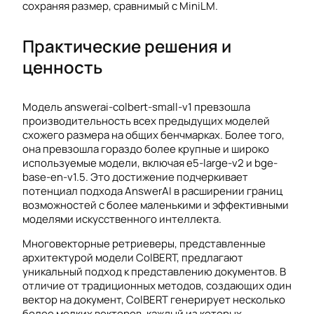
сохраняя размер, сравнимый с MiniLM.
Практические решения и
ценность
Модель answerai-colbert-small-v1 превзошла
производительность всех предыдущих моделей
схожего размера на общих бенчмарках. Более того,
она превзошла гораздо более крупные и широко
используемые модели, включая e5-large-v2 и bge-
base-en-v1.5. Это достижение подчеркивает
потенциал подхода AnswerAI в расширении границ
возможностей с более маленькими и эффективными
моделями искусственного интеллекта.
Многовекторные ретриеверы, представленные
архитектурой модели ColBERT, предлагают
уникальный подход к представлению документов. В
отличие от традиционных методов, создающих один
вектор на документ, ColBERT генерирует несколько
более мелких векторов, каждый из которых