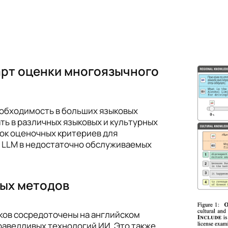
арт оценки многоязычного
обходимость в больших языковых
ть в различных языковых и культурных
ток оценочных критериев для
л LLM в недостаточно обслуживаемых
ых методов
ов сосредоточены на английском
праведливых технологий ИИ. Это также