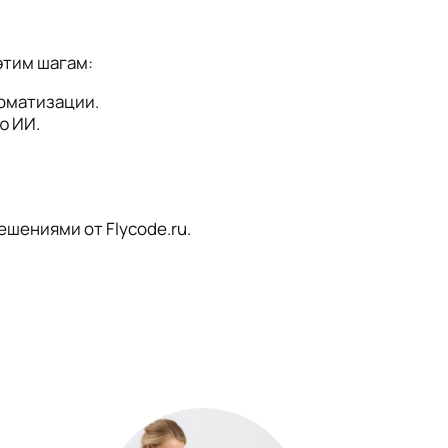
этим шагам:
оматизации.
ю ИИ.
ешениями от Flycode.ru.