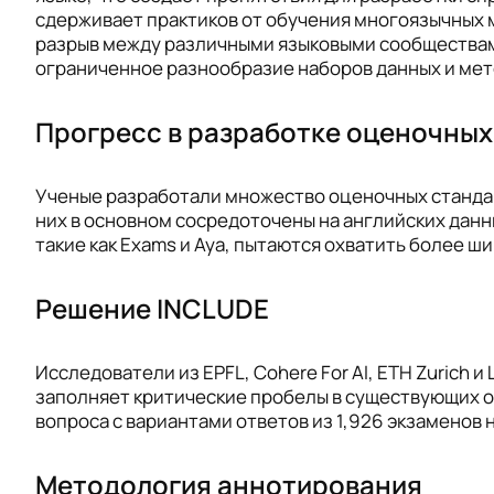
сдерживает практиков от обучения многоязычных 
разрыв между различными языковыми сообществами
ограниченное разнообразие наборов данных и мето
Прогресс в разработке оценочных
Ученые разработали множество оценочных стандарт
них в основном сосредоточены на английских данн
такие как Exams и Aya, пытаются охватить более ш
Решение INCLUDE
Исследователи из EPFL, Cohere For AI, ETH Zuric
заполняет критические пробелы в существующих оц
вопроса с вариантами ответов из 1,926 экзаменов н
Методология аннотирования