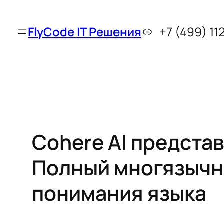
FlyCode IT Решения
+7 (499) 11
Cohere AI предста
Полный многязычн
понимания языка