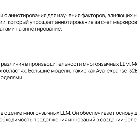
ию аннотирования для изучения факторов, влияющих 
ии, который упрощает аннотирование за счет маркиров
ратами на аннотирование.
е различия в производительности многоязычных LLM. 
ех областях. Большие модели, такие как Aya-expanse-3
моделями.
 в оценке многоязычных LLM. Он обеспечивает основу 
необходимость продолжения инноваций в создании бол