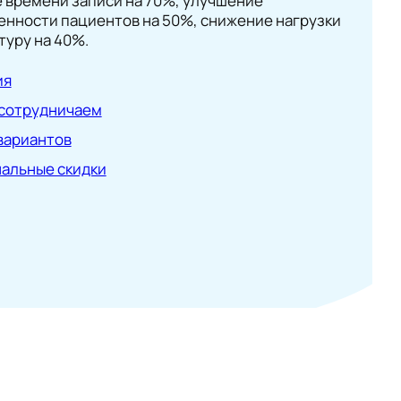
 времени записи на 70%, улучшение
енности пациентов на 50%, снижение нагрузки
туру на 40%.
ия
 сотрудничаем
вариантов
альные скидки