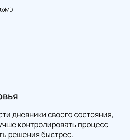
ptoMD
овья
сти дневники своего состояния,
лучше контролировать процесс
ть решения быстрее.