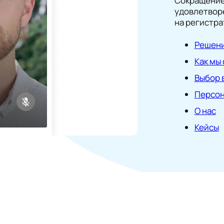
Сокращение
удовлетвор
на регистра
Решен
Как мы
Выбор 
Персон
О нас
Кейсы