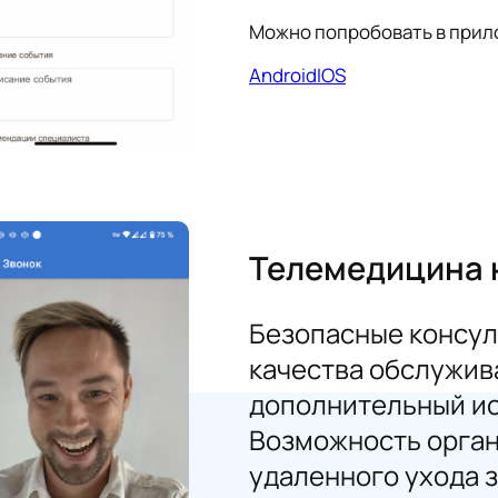
Можно попробовать в прил
Android
IOS
Телемедицина 
Безопасные консул
качества обслужива
дополнительный ис
Возможность орган
удаленного ухода з