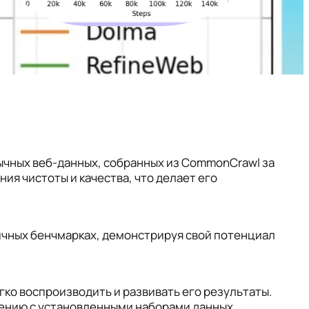
ычных веб-данных, собранных из CommonCrawl за
ия чистоты и качества, что делает его
азличных бенчмарках, демонстрируя свой потенциал
гко воспроизводить и развивать его результаты.
нению с установленными наборами данных,