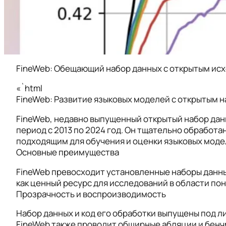
FineWeb: Обещающий набор данных с открытым ис
«`html
FineWeb: Развитие языковых моделей с открытым н
FineWeb, недавно выпущенный открытый набор дан
период с 2013 по 2024 год. Он тщательно обработа
подходящим для обучения и оценки языковых моде
Основные преимущества
FineWeb превосходит установленные наборы данных, 
как ценный ресурс для исследований в области по
Прозрачность и воспроизводимость
Набор данных и код его обработки выпущены под л
FineWeb также проводит обширные абляции и бенч