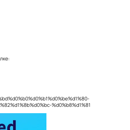
лке:
d0%bd%d0%b0%d0%b1%d0%be%d1%80-
%82%d1%8b%d0%bc-%d0%b8%d1%81