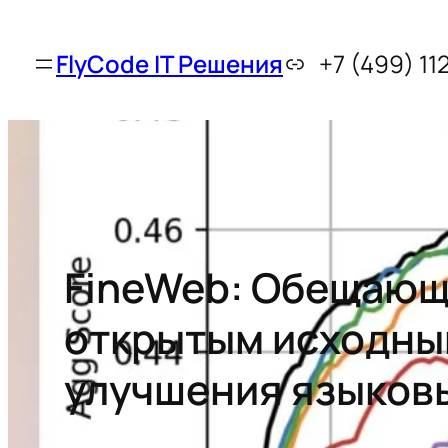
FlyCode IT Решения
+7 (499) 11
FineWeb: Обещающ
открытым исходны
улучшения языков