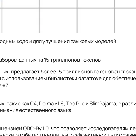
ходным кодом для улучшения языковых моделей
абором данных на 15 триллионов токенов
ных, предлагает более 15 триллионов токенов англояз
н с использованием библиотеки datatrove для обеспечен
лей.
такие как C4, Dolma v1.6, The Pile и SlimPajama, в р
нимания естественного языка.
ицензией ODC-By 1.0, что позволяет исследователям ле
марки, чтобы подтвердить его эффективность по срав