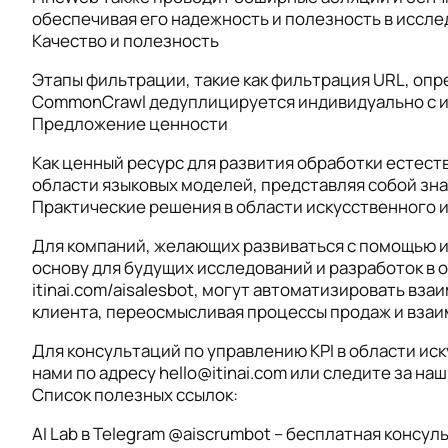
обеспечивая его надежность и полезность в иссле
Качество и полезность
Этапы фильтрации, такие как фильтрация URL, опр
CommonCrawl дедуплицируется индивидуально с ис
Предложение ценности
Как ценный ресурс для развития обработки естес
области языковых моделей, представляя собой зна
Практические решения в области искусственного 
Для компаний, желающих развиваться с помощью 
основу для будущих исследований и разработок в об
itinai.com/aisalesbot, могут автоматизировать вз
клиента, переосмысливая процессы продаж и взаи
Для консультаций по управлению KPI в области ис
нами по адресу hello@itinai.com или следите за наш
Список полезных ссылок:
AI Lab в Telegram @aiscrumbot – бесплатная консул