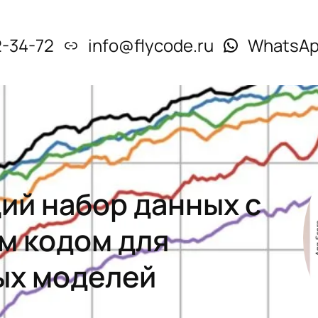
2-34-72
info@flycode.ru
WhatsA
ий набор данных с
м кодом для
ых моделей