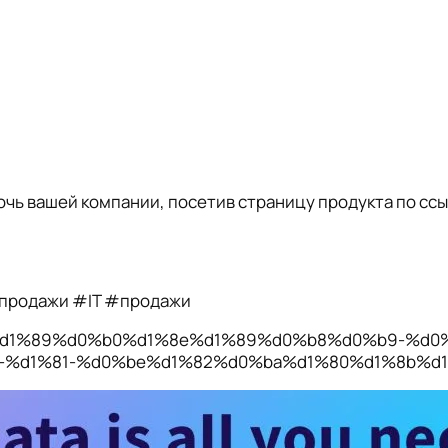
мочь вашей компании, посетив страницу продукта по ссы
продажи #IT #продажи
d0%b5%d1%89%d0%b0%d1%8e%d1%89%d0%b8%d0%b9-%
%d1%81-%d0%be%d1%82%d0%ba%d1%80%d1%8b%d1