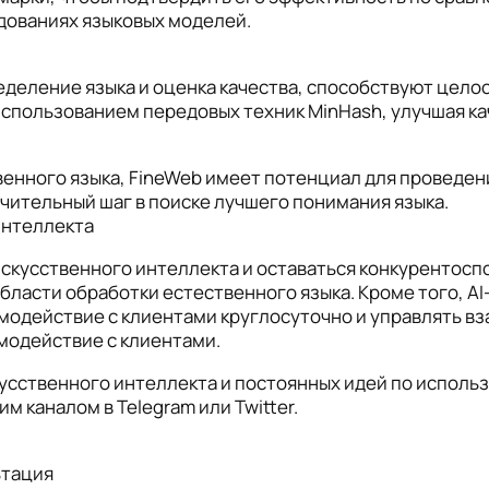
дованиях языковых моделей.
еделение языка и оценка качества, способствуют цело
пользованием передовых техник MinHash, улучшая кач
твенного языка, FineWeb имеет потенциал для проведе
чительный шаг в поиске лучшего понимания языка.
интеллекта
искусственного интеллекта и оставаться конкуренто
ласти обработки естественного языка. Кроме того, AI-р
аимодействие с клиентами круглосуточно и управлять 
модействие с клиентами.
кусственного интеллекта и постоянных идей по исполь
им каналом в Telegram или Twitter.
ьтация