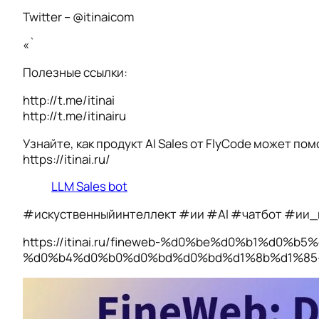
Twitter – @itinaicom
«`
Полезные ссылки:
http://t.me/itinai
http://t.me/itinairu
Узнайте, как продукт AI Sales от FlyCode может по
https://itinai.ru/
LLM Sales bot
#искуственныйинтеллект #ии #AI #чатбот #ии_
https://itinai.ru/fineweb-%d0%be%d0%b1%
%d0%b4%d0%b0%d0%bd%d0%bd%d1%8b%d1%85-