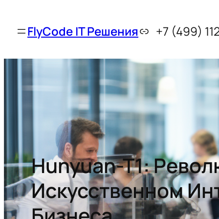
FlyCode IT Решения
+7 (499) 11
Hunyuan-T1: Револ
Искусственном Ин
Бизнеса