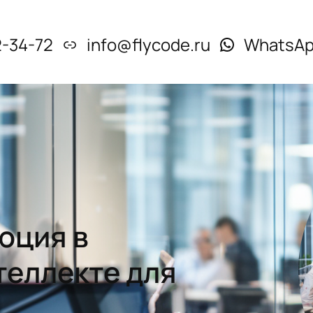
2-34-72
info@flycode.ru
WhatsA
юция в
теллекте для