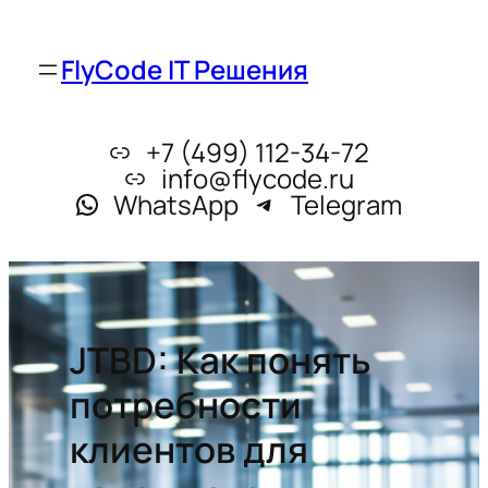
FlyCode IT Решения
+7 (499) 112-34-72
info@flycode.ru
WhatsApp
Telegram
JTBD: Как понять
потребности
клиентов для