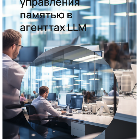
управления
памятью в
агенттах LLM