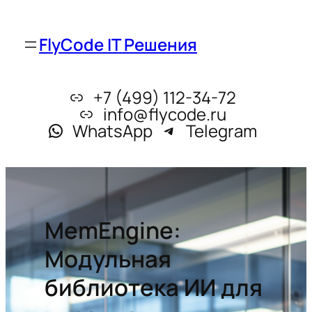
FlyCode IT Решения
+7 (499) 112-34-72
info@flycode.ru
WhatsApp
Telegram
MemEngine:
Модульная
библиотека ИИ для