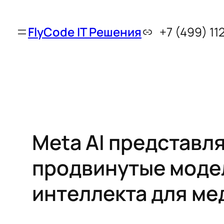
FlyCode IT Решения
+7 (499) 11
Meta AI представл
продвинутые моде
интеллекта для ме