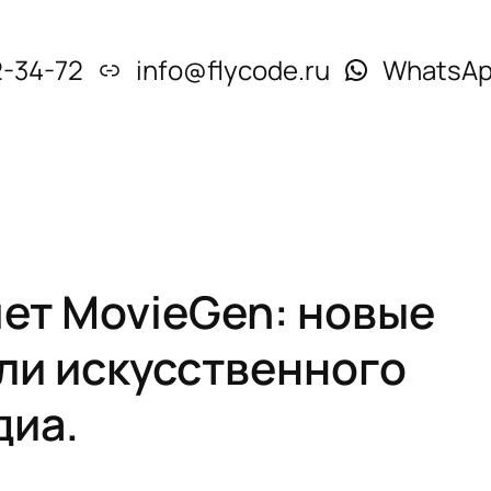
2-34-72
info@flycode.ru
WhatsA
яет MovieGen: новые
ли искусственного
диа.