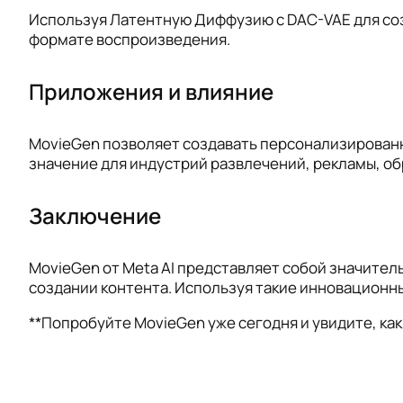
Используя Латентную Диффузию с DAC-VAE для соз
формате воспроизведения.
Приложения и влияние
MovieGen позволяет создавать персонализированн
значение для индустрий развлечений, рекламы, об
Заключение
MovieGen от Meta AI представляет собой значите
создании контента. Используя такие инновационн
**Попробуйте MovieGen уже сегодня и увидите, как