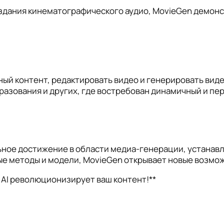
дания кинематографического аудио, MovieGen демонст
ый контент, редактировать видео и генерировать виде
разования и других, где востребован динамичный и пе
льное достижение в области медиа-генерации, устанав
ые методы и модели, MovieGen открывает новые возмож
 AI революционизирует ваш контент!**