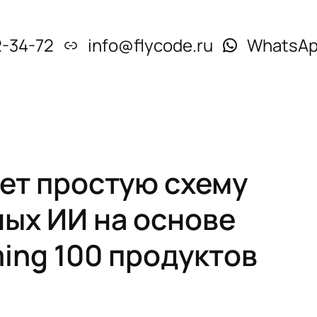
2-34-72
info@flycode.ru
WhatsA
ает простую схему
ых ИИ на основе
ming 100 продуктов