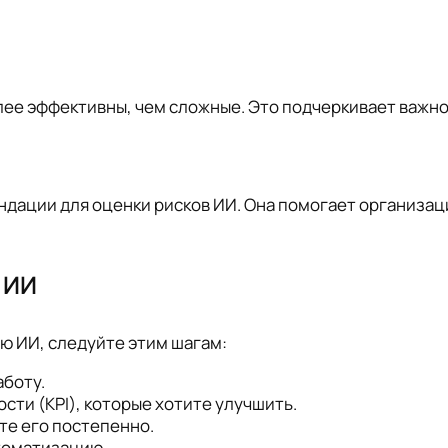
олее эффективны, чем сложные. Это подчеркивает важн
ндации для оценки рисков ИИ. Она помогает организа
 ИИ
ю ИИ, следуйте этим шагам:
аботу.
ти (KPI), которые хотите улучшить.
е его постепенно.
томатизацию.