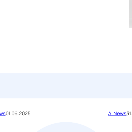
ews
01.06.2025
AI News
31