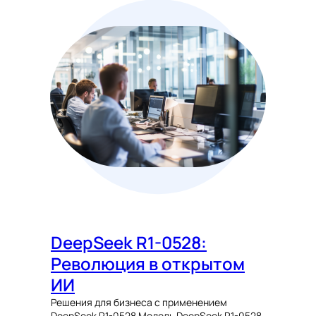
DeepSeek R1-0528:
Революция в открытом
ИИ
Решения для бизнеса с применением
DeepSeek R1-0528 Модель DeepSeek R1-0528