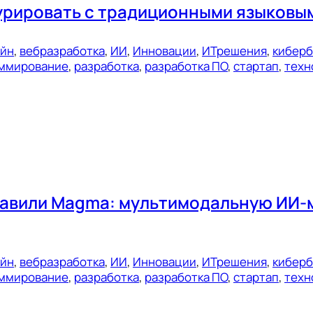
урировать с традиционными языковы
ейн
, 
вебразработка
, 
ИИ
, 
Инновации
, 
ИТрешения
, 
киберб
ммирование
, 
разработка
, 
разработка ПО
, 
стартап
, 
техн
тавили Magma: мультимодальную ИИ-
ейн
, 
вебразработка
, 
ИИ
, 
Инновации
, 
ИТрешения
, 
киберб
ммирование
, 
разработка
, 
разработка ПО
, 
стартап
, 
техн