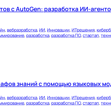
ов с AutoGen: разработка ИИ-агенто
ейн
, 
вебразработка
, 
ИИ
, 
Инновации
, 
ИТрешения
, 
киберб
ммирование
, 
разработка
, 
разработка ПО
, 
стартап
, 
техн
рафов знаний с помощью языковых мо
ейн
, 
вебразработка
, 
ИИ
, 
Инновации
, 
ИТрешения
, 
киберб
ммирование
, 
разработка
, 
разработка ПО
, 
стартап
, 
техн