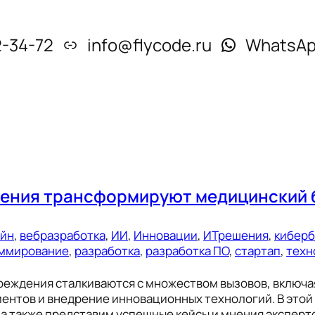
2-34-72
info@flycode.ru
WhatsA
ешения трансформируют медицинский 
ейн
, 
вебразработка
, 
ИИ
, 
Инновации
, 
ИТрешения
, 
киберб
ммирование
, 
разработка
, 
разработка ПО
, 
стартап
, 
техн
реждения сталкиваются с множеством вызовов, включ
иентов и внедрение инновационных технологий. В этой
 а также представим успешные кейсы и мнения эксперт