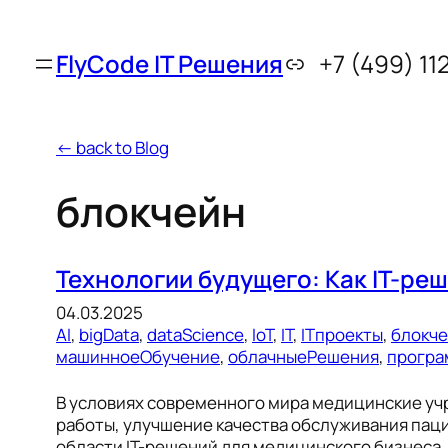
FlyCode IT Решения
+7 (499) 11
← back to Blog
блокчейн
Технологии будущего: Как IT-р
04.03.2025
AI
, 
bigData
, 
dataScience
, 
IoT
, 
IT
, 
ITпроекты
, 
блокч
машинноеОбучение
, 
облачныеРешения
, 
програ
В условиях современного мира медицинские уч
работы, улучшение качества обслуживания пац
области IT-решений для медицинского бизнеса,