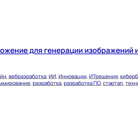
ожение для генерации изображений и
ейн
, 
вебразработка
, 
ИИ
, 
Инновации
, 
ИТрешения
, 
киберб
ммирование
, 
разработка
, 
разработка ПО
, 
стартап
, 
техн