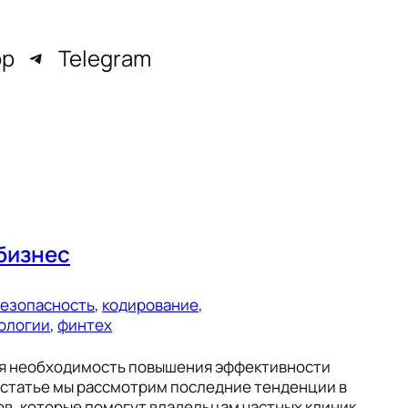
pp
Telegram
бизнес
езопасность
, 
кодирование
, 
ологии
, 
финтех
ая необходимость повышения эффективности
 статье мы рассмотрим последние тенденции в
ов, которые помогут владельцам частных клиник