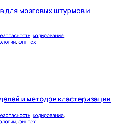
в для мозговых штурмов и
езопасность
, 
кодирование
, 
ологии
, 
финтех
делей и методов кластеризации
езопасность
, 
кодирование
, 
ологии
, 
финтех