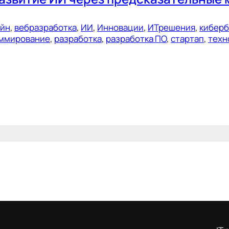
ейн
, 
вебразработка
, 
ИИ
, 
Инновации
, 
ИТрешения
, 
киберб
ммирование
, 
разработка
, 
разработка ПО
, 
стартап
, 
техн