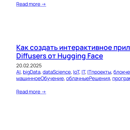
Read more →
Как создать интерактивное прил
Diffusers от Hugging Face
20.02.2025
AI
, 
bigData
, 
dataScience
, 
IoT
, 
IT
, 
ITпроекты
, 
блокч
машинноеОбучение
, 
облачныеРешения
, 
програ
Read more →