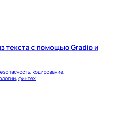
з текста с помощью Gradio и
езопасность
, 
кодирование
, 
ологии
, 
финтех