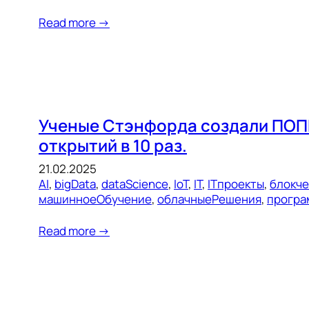
Read more →
Ученые Стэнфорда создали ПОПП
открытий в 10 раз.
21.02.2025
AI
, 
bigData
, 
dataScience
, 
IoT
, 
IT
, 
ITпроекты
, 
блокч
машинноеОбучение
, 
облачныеРешения
, 
програ
Read more →