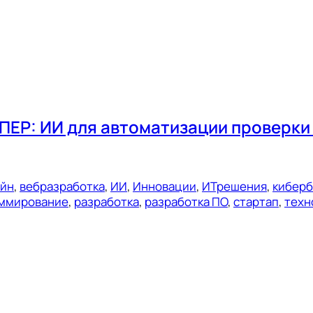
ЕР: ИИ для автоматизации проверки 
ейн
, 
вебразработка
, 
ИИ
, 
Инновации
, 
ИТрешения
, 
киберб
ммирование
, 
разработка
, 
разработка ПО
, 
стартап
, 
техн