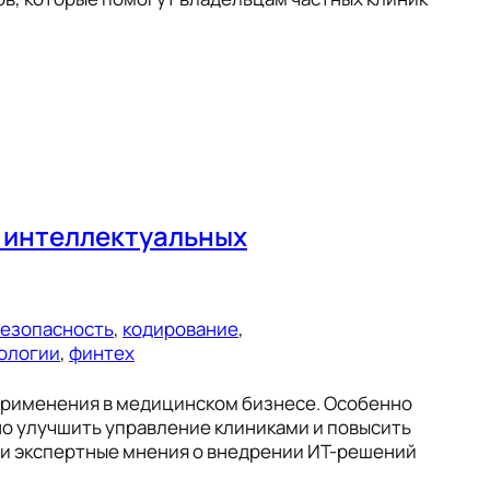
е интеллектуальных
езопасность
, 
кодирование
, 
ологии
, 
финтех
применения в медицинском бизнесе. Особенно
но улучшить управление клиниками и повысить
 и экспертные мнения о внедрении ИТ-решений