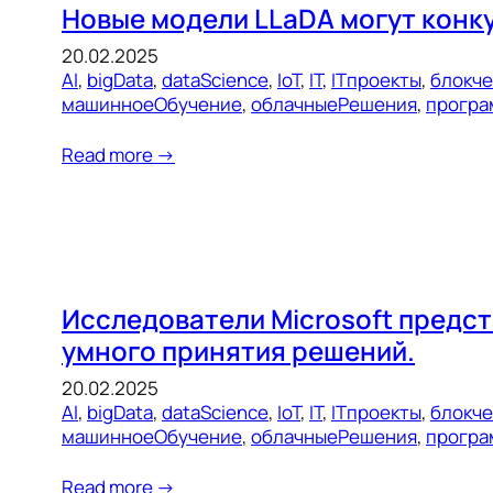
Новые модели LLaDA могут конк
20.02.2025
AI
, 
bigData
, 
dataScience
, 
IoT
, 
IT
, 
ITпроекты
, 
блокч
машинноеОбучение
, 
облачныеРешения
, 
програ
Read more →
Исследователи Microsoft предс
умного принятия решений.
20.02.2025
AI
, 
bigData
, 
dataScience
, 
IoT
, 
IT
, 
ITпроекты
, 
блокч
машинноеОбучение
, 
облачныеРешения
, 
програ
Read more →