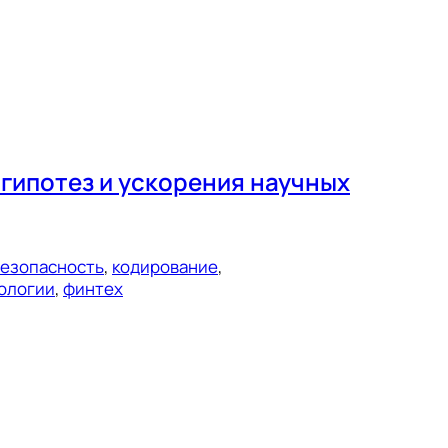
гипотез и ускорения научных
езопасность
, 
кодирование
, 
ологии
, 
финтех