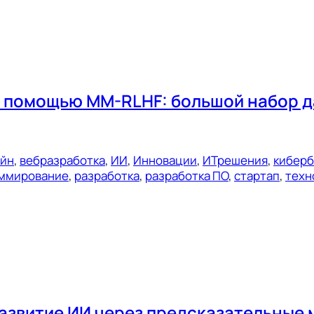
 помощью MM-RLHF: большой набор д
ейн
, 
вебразработка
, 
ИИ
, 
Инновации
, 
ИТрешения
, 
киберб
ммирование
, 
разработка
, 
разработка ПО
, 
стартап
, 
техн
развитие ИИ через предсказательные