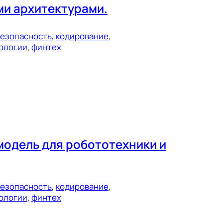
ми архитектурами.
езопасность
, 
кодирование
, 
ологии
, 
финтех
модель для робототехники и
езопасность
, 
кодирование
, 
ологии
, 
финтех