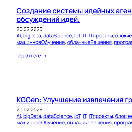
Создание системы идейных агент
обсуждений идей.
20.02.2025
AI
, 
bigData
, 
dataScience
, 
IoT
, 
IT
, 
ITпроекты
, 
блокч
машинноеОбучение
, 
облачныеРешения
, 
програ
Read more →
KGGen: Улучшение извлечения г
20.02.2025
AI
, 
bigData
, 
dataScience
, 
IoT
, 
IT
, 
ITпроекты
, 
блокч
машинноеОбучение
, 
облачныеРешения
, 
програ