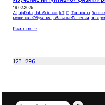
19.02.2025
AI
, 
bigData
, 
dataScience
, 
IoT
, 
IT
, 
ITпроекты
, 
блокч
машинноеОбучение
, 
облачныеРешения
, 
програ
Read more →
1
2
3
…
296
Поиск