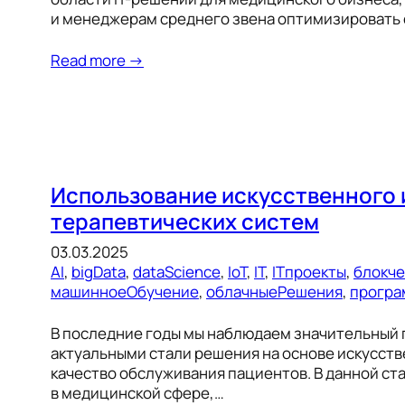
и менеджерам среднего звена оптимизировать
Read more →
Использование искусственного 
терапевтических систем
03.03.2025
AI
, 
bigData
, 
dataScience
, 
IoT
, 
IT
, 
ITпроекты
, 
блокч
машинноеОбучение
, 
облачныеРешения
, 
програ
В последние годы мы наблюдаем значительный 
актуальными стали решения на основе искусств
качество обслуживания пациентов. В данной с
в медицинской сфере,…