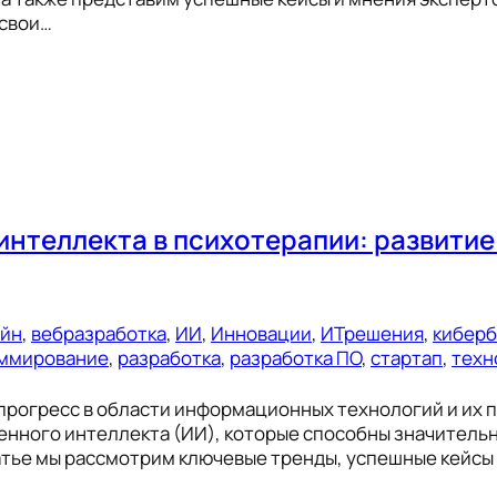
 свои…
интеллекта в психотерапии: развити
ейн
, 
вебразработка
, 
ИИ
, 
Инновации
, 
ИТрешения
, 
киберб
ммирование
, 
разработка
, 
разработка ПО
, 
стартап
, 
техн
прогресс в области информационных технологий и их 
енного интеллекта (ИИ), которые способны значитель
татье мы рассмотрим ключевые тренды, успешные кейсы