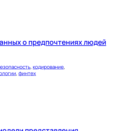
анных о предпочтениях людей
езопасность
, 
кодирование
, 
ологии
, 
финтех
 модели представления