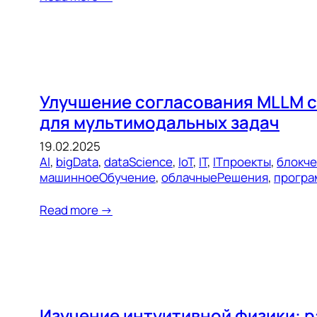
Улучшение согласования MLLM с
для мультимодальных задач
19.02.2025
AI
, 
bigData
, 
dataScience
, 
IoT
, 
IT
, 
ITпроекты
, 
блокч
машинноеОбучение
, 
облачныеРешения
, 
програ
Read more →
Изучение интуитивной физики: 