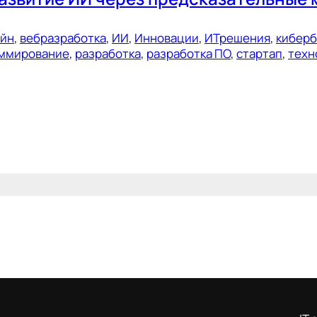
ейн
, 
вебразработка
, 
ИИ
, 
Инновации
, 
ИТрешения
, 
киберб
ммирование
, 
разработка
, 
разработка ПО
, 
стартап
, 
техн