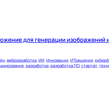
ожение для генерации изображений и
ейн
, 
вебразработка
, 
ИИ
, 
Инновации
, 
ИТрешения
, 
киберб
ммирование
, 
разработка
, 
разработка ПО
, 
стартап
, 
техн