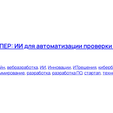
ЕР: ИИ для автоматизации проверки 
ейн
, 
вебразработка
, 
ИИ
, 
Инновации
, 
ИТрешения
, 
киберб
ммирование
, 
разработка
, 
разработка ПО
, 
стартап
, 
техн