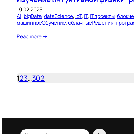
19.02.2025
AI
, 
bigData
, 
dataScience
, 
IoT
, 
IT
, 
ITпроекты
, 
блокч
машинноеОбучение
, 
облачныеРешения
, 
програ
Read more →
1
2
3
…
302
Поиск