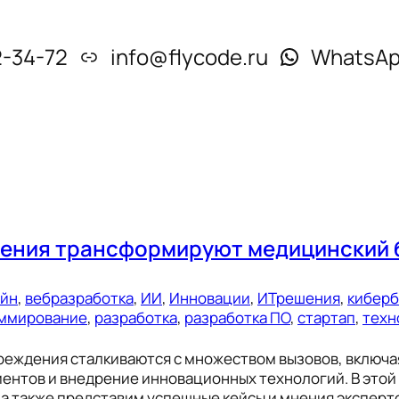
2-34-72
info@flycode.ru
WhatsA
ешения трансформируют медицинский 
ейн
, 
вебразработка
, 
ИИ
, 
Инновации
, 
ИТрешения
, 
киберб
ммирование
, 
разработка
, 
разработка ПО
, 
стартап
, 
техн
реждения сталкиваются с множеством вызовов, включ
иентов и внедрение инновационных технологий. В этой
 а также представим успешные кейсы и мнения эксперт