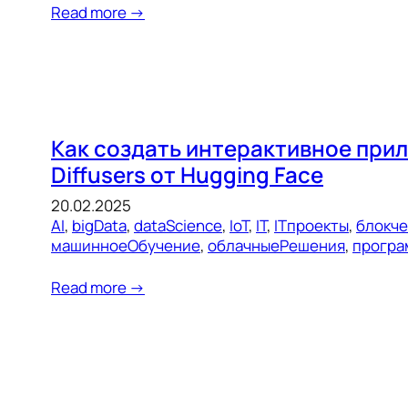
Read more →
Как создать интерактивное прил
Diffusers от Hugging Face
20.02.2025
AI
, 
bigData
, 
dataScience
, 
IoT
, 
IT
, 
ITпроекты
, 
блокч
машинноеОбучение
, 
облачныеРешения
, 
програ
Read more →