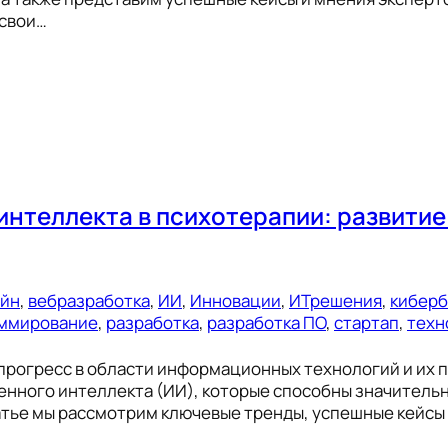
 свои…
интеллекта в психотерапии: развити
ейн
, 
вебразработка
, 
ИИ
, 
Инновации
, 
ИТрешения
, 
киберб
ммирование
, 
разработка
, 
разработка ПО
, 
стартап
, 
техн
прогресс в области информационных технологий и их 
енного интеллекта (ИИ), которые способны значитель
татье мы рассмотрим ключевые тренды, успешные кейсы