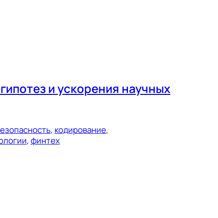
гипотез и ускорения научных
езопасность
, 
кодирование
, 
ологии
, 
финтех