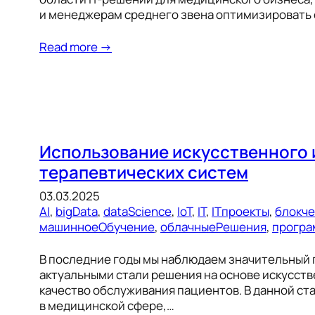
и менеджерам среднего звена оптимизировать
Read more →
Использование искусственного 
терапевтических систем
03.03.2025
AI
, 
bigData
, 
dataScience
, 
IoT
, 
IT
, 
ITпроекты
, 
блокч
машинноеОбучение
, 
облачныеРешения
, 
програ
В последние годы мы наблюдаем значительный 
актуальными стали решения на основе искусств
качество обслуживания пациентов. В данной с
в медицинской сфере,…