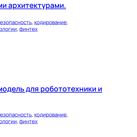
ми архитектурами.
езопасность
, 
кодирование
, 
ологии
, 
финтех
модель для робототехники и
езопасность
, 
кодирование
, 
ологии
, 
финтех