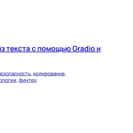
з текста с помощью Gradio и
езопасность
, 
кодирование
, 
ологии
, 
финтех