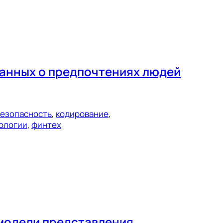
анных о предпочтениях людей
езопасность
, 
кодирование
, 
ологии
, 
финтех
 модели представления