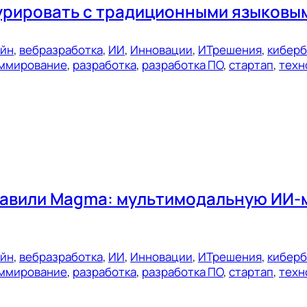
урировать с традиционными языковы
ейн
, 
вебразработка
, 
ИИ
, 
Инновации
, 
ИТрешения
, 
киберб
ммирование
, 
разработка
, 
разработка ПО
, 
стартап
, 
техн
тавили Magma: мультимодальную ИИ-
ейн
, 
вебразработка
, 
ИИ
, 
Инновации
, 
ИТрешения
, 
киберб
ммирование
, 
разработка
, 
разработка ПО
, 
стартап
, 
техн