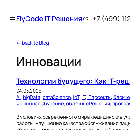
FlyCode IT Решения
+7 (499) 11
← back to Blog
Инновации
Технологии будущего: Как IT-р
04.03.2025
AI
, 
bigData
, 
dataScience
, 
IoT
, 
IT
, 
ITпроекты
, 
блокч
машинноеОбучение
, 
облачныеРешения
, 
програ
В условиях современного мира медицинские уч
работы, улучшение качества обслуживания пац
области IT-решений для медицинского бизнеса,