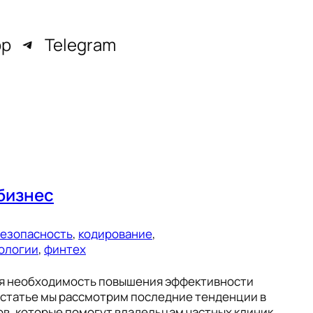
pp
Telegram
бизнес
езопасность
, 
кодирование
, 
ологии
, 
финтех
ая необходимость повышения эффективности
 статье мы рассмотрим последние тенденции в
ов, которые помогут владельцам частных клиник