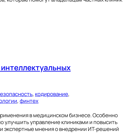
е интеллектуальных
езопасность
, 
кодирование
, 
ологии
, 
финтех
применения в медицинском бизнесе. Особенно
но улучшить управление клиниками и повысить
 и экспертные мнения о внедрении ИТ-решений