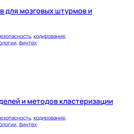
в для мозговых штурмов и
езопасность
, 
кодирование
, 
ологии
, 
финтех
делей и методов кластеризации
езопасность
, 
кодирование
, 
ологии
, 
финтех