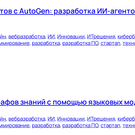
ов с AutoGen: разработка ИИ-агенто
ейн
, 
вебразработка
, 
ИИ
, 
Инновации
, 
ИТрешения
, 
киберб
ммирование
, 
разработка
, 
разработка ПО
, 
стартап
, 
техн
рафов знаний с помощью языковых мо
ейн
, 
вебразработка
, 
ИИ
, 
Инновации
, 
ИТрешения
, 
киберб
ммирование
, 
разработка
, 
разработка ПО
, 
стартап
, 
техн