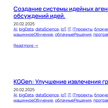
Создание системы идейных агент
обсуждений идей.
20.02.2025
AI
, 
bigData
, 
dataScience
, 
IoT
, 
IT
, 
ITпроекты
, 
блокч
машинноеОбучение
, 
облачныеРешения
, 
програ
Read more →
KGGen: Улучшение извлечения г
20.02.2025
AI
, 
bigData
, 
dataScience
, 
IoT
, 
IT
, 
ITпроекты
, 
блокч
машинноеОбучение
, 
облачныеРешения
, 
програ