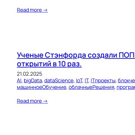
Read more →
Ученые Стэнфорда создали ПОПП
открытий в 10 раз.
21.02.2025
AI
, 
bigData
, 
dataScience
, 
IoT
, 
IT
, 
ITпроекты
, 
блокч
машинноеОбучение
, 
облачныеРешения
, 
програ
Read more →