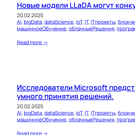
Новые модели LLaDA могут конк
20.02.2025
AI
, 
bigData
, 
dataScience
, 
IoT
, 
IT
, 
ITпроекты
, 
блокч
машинноеОбучение
, 
облачныеРешения
, 
програ
Read more →
Исследователи Microsoft предс
умного принятия решений.
20.02.2025
AI
, 
bigData
, 
dataScience
, 
IoT
, 
IT
, 
ITпроекты
, 
блокч
машинноеОбучение
, 
облачныеРешения
, 
програ
Read more →