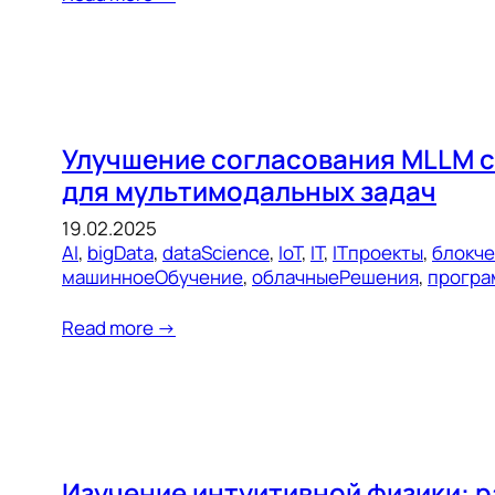
Улучшение согласования MLLM с
для мультимодальных задач
19.02.2025
AI
, 
bigData
, 
dataScience
, 
IoT
, 
IT
, 
ITпроекты
, 
блокч
машинноеОбучение
, 
облачныеРешения
, 
програ
Read more →
Изучение интуитивной физики: 