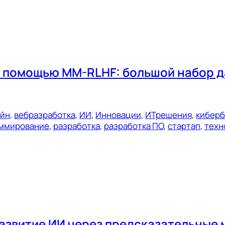
 помощью MM-RLHF: большой набор д
ейн
, 
вебразработка
, 
ИИ
, 
Инновации
, 
ИТрешения
, 
киберб
ммирование
, 
разработка
, 
разработка ПО
, 
стартап
, 
техн
развитие ИИ через предсказательные