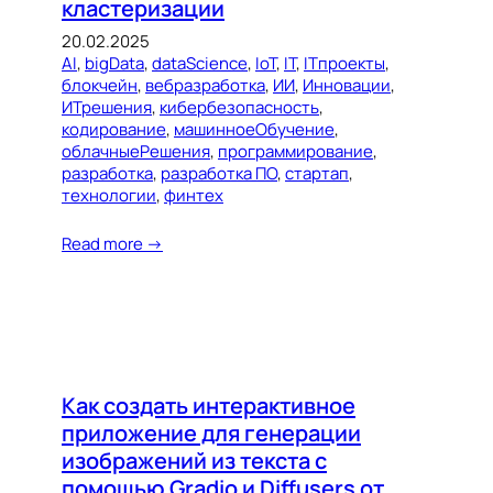
кластеризации
20.02.2025
AI
, 
bigData
, 
dataScience
, 
IoT
, 
IT
, 
ITпроекты
, 
блокчейн
, 
вебразработка
, 
ИИ
, 
Инновации
, 
ИТрешения
, 
кибербезопасность
, 
кодирование
, 
машинноеОбучение
, 
облачныеРешения
, 
программирование
, 
разработка
, 
разработка ПО
, 
стартап
, 
технологии
, 
финтех
Read more →
Как создать интерактивное
приложение для генерации
изображений из текста с
помощью Gradio и Diffusers от