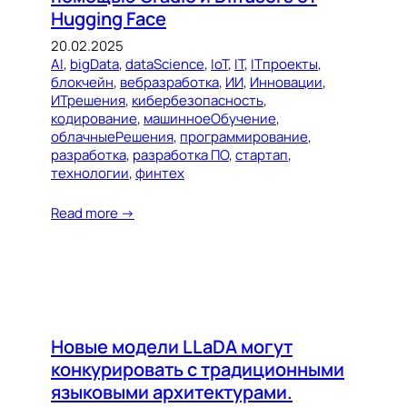
Hugging Face
20.02.2025
AI
, 
bigData
, 
dataScience
, 
IoT
, 
IT
, 
ITпроекты
, 
блокчейн
, 
вебразработка
, 
ИИ
, 
Инновации
, 
ИТрешения
, 
кибербезопасность
, 
кодирование
, 
машинноеОбучение
, 
облачныеРешения
, 
программирование
, 
разработка
, 
разработка ПО
, 
стартап
, 
технологии
, 
финтех
Read more →
Новые модели LLaDA могут
конкурировать с традиционными
языковыми архитектурами.