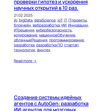
проверки гипотез и ускорения
научных открытий в 10 раз.
21.02.2025
AI
, 
bigData
, 
dataScience
, 
IoT
, 
IT
, 
ITпроекты
, 
блокчейн
, 
вебразработка
, 
ИИ
, 
Инновации
, 
ИТрешения
, 
кибербезопасность
, 
кодирование
, 
машинноеОбучение
, 
облачныеРешения
, 
программирование
, 
разработка
, 
разработка ПО
, 
стартап
, 
технологии
, 
финтех
Read more →
Создание системы идейных
агентов с AutoGen: разработка
ИИ-агентов для мозговых