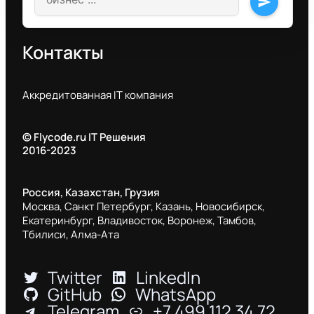
send
Контакты
Аккредитованная IT компания
© Flycode.ru IT Решения
2016-2023
Россия, Казахстан, Грузия
Москва, Санкт Петербург, Казань, Новосибирск,
Екатеринбург, Владивосток, Воронеж, Тамбов,
Тбилиси, Алма-Ата
Twitter
LinkedIn
GitHub
WhatsApp
Telegram
+7 499 112 34 72