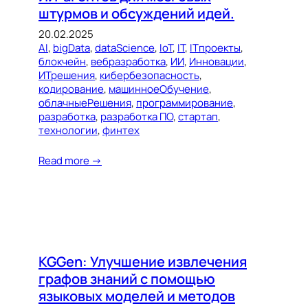
штурмов и обсуждений идей.
20.02.2025
AI
, 
bigData
, 
dataScience
, 
IoT
, 
IT
, 
ITпроекты
, 
блокчейн
, 
вебразработка
, 
ИИ
, 
Инновации
, 
ИТрешения
, 
кибербезопасность
, 
кодирование
, 
машинноеОбучение
, 
облачныеРешения
, 
программирование
, 
разработка
, 
разработка ПО
, 
стартап
, 
технологии
, 
финтех
Read more →
KGGen: Улучшение извлечения
графов знаний с помощью
языковых моделей и методов