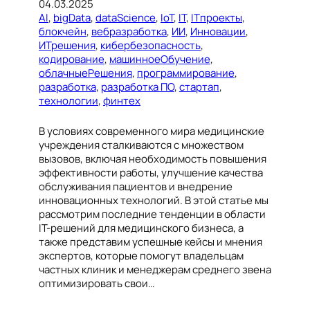
04.03.2025
AI
, 
bigData
, 
dataScience
, 
IoT
, 
IT
, 
ITпроекты
, 
блокчейн
, 
вебразработка
, 
ИИ
, 
Инновации
, 
ИТрешения
, 
кибербезопасность
, 
кодирование
, 
машинноеОбучение
, 
облачныеРешения
, 
программирование
, 
разработка
, 
разработка ПО
, 
стартап
, 
технологии
, 
финтех
В условиях современного мира медицинские
учреждения сталкиваются с множеством
вызовов, включая необходимость повышения
эффективности работы, улучшение качества
обслуживания пациентов и внедрение
инновационных технологий. В этой статье мы
рассмотрим последние тенденции в области
IT-решений для медицинского бизнеса, а
также представим успешные кейсы и мнения
экспертов, которые помогут владельцам
частных клиник и менеджерам среднего звена
оптимизировать свои…