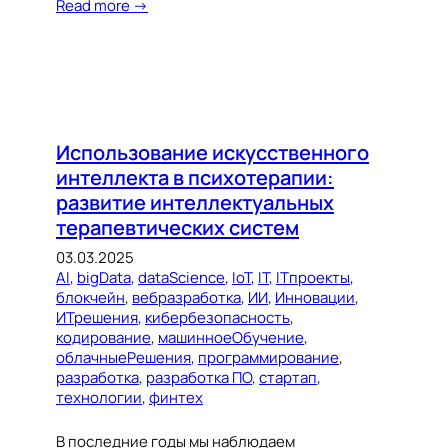
Read more →
Использование искусственного
интеллекта в психотерапии:
развитие интеллектуальных
терапевтических систем
03.03.2025
AI
, 
bigData
, 
dataScience
, 
IoT
, 
IT
, 
ITпроекты
, 
блокчейн
, 
вебразработка
, 
ИИ
, 
Инновации
, 
ИТрешения
, 
кибербезопасность
, 
кодирование
, 
машинноеОбучение
, 
облачныеРешения
, 
программирование
, 
разработка
, 
разработка ПО
, 
стартап
, 
технологии
, 
финтех
В последние годы мы наблюдаем