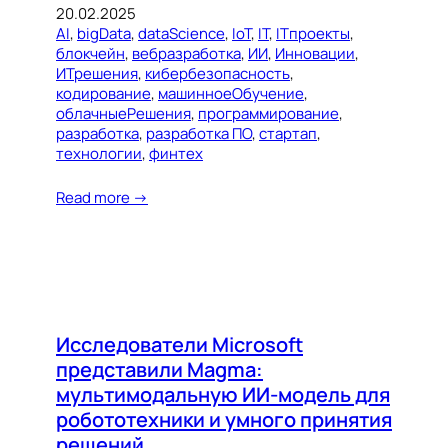
20.02.2025
AI
, 
bigData
, 
dataScience
, 
IoT
, 
IT
, 
ITпроекты
, 
блокчейн
, 
вебразработка
, 
ИИ
, 
Инновации
, 
ИТрешения
, 
кибербезопасность
, 
кодирование
, 
машинноеОбучение
, 
облачныеРешения
, 
программирование
, 
разработка
, 
разработка ПО
, 
стартап
, 
технологии
, 
финтех
Read more →
Исследователи Microsoft
представили Magma:
мультимодальную ИИ-модель для
робототехники и умного принятия
решений.