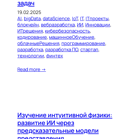
задач
19.02.2025
AI
, 
bigData
, 
dataScience
, 
IoT
, 
IT
, 
ITпроекты
, 
блокчейн
, 
вебразработка
, 
ИИ
, 
Инновации
, 
ИТрешения
, 
кибербезопасность
, 
кодирование
, 
машинноеОбучение
, 
облачныеРешения
, 
программирование
, 
разработка
, 
разработка ПО
, 
стартап
, 
технологии
, 
финтех
Read more →
Изучение интуитивной физики:
развитие ИИ через
предсказательные модели
представления