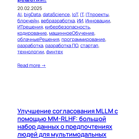
20.02.2025
AI
, 
bigData
, 
dataScience
, 
IoT
, 
IT
, 
ITпроекты
, 
блокчейн
, 
вебразработка
, 
ИИ
, 
Инновации
, 
ИТрешения
, 
кибербезопасность
, 
кодирование
, 
машинноеОбучение
, 
облачныеРешения
, 
программирование
, 
разработка
, 
разработка ПО
, 
стартап
, 
технологии
, 
финтех
Read more →
Улучшение согласования MLLM с
помощью MM-RLHF: большой
набор данных о предпочтениях
людей для мультимодальных