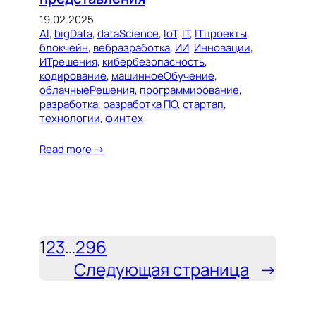
19.02.2025
AI
, 
bigData
, 
dataScience
, 
IoT
, 
IT
, 
ITпроекты
, 
блокчейн
, 
вебразработка
, 
ИИ
, 
Инновации
, 
ИТрешения
, 
кибербезопасность
, 
кодирование
, 
машинноеОбучение
, 
облачныеРешения
, 
программирование
, 
разработка
, 
разработка ПО
, 
стартап
, 
технологии
, 
финтех
Read more →
1
2
3
…
296
Следующая страница
→