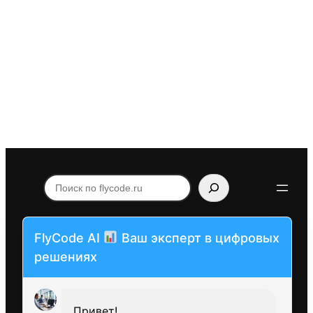
Поиск
по
flycode.ru
FlyCode AI
Ваш эксперт в цифровых
решениях
Привет!