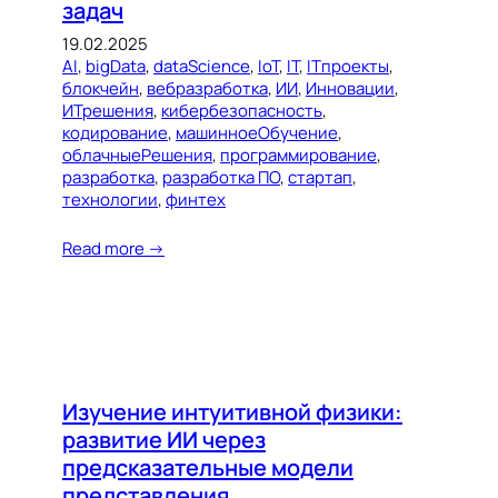
задач
19.02.2025
AI
, 
bigData
, 
dataScience
, 
IoT
, 
IT
, 
ITпроекты
, 
блокчейн
, 
вебразработка
, 
ИИ
, 
Инновации
, 
ИТрешения
, 
кибербезопасность
, 
кодирование
, 
машинноеОбучение
, 
облачныеРешения
, 
программирование
, 
разработка
, 
разработка ПО
, 
стартап
, 
технологии
, 
финтех
Read more →
Изучение интуитивной физики:
развитие ИИ через
предсказательные модели
представления