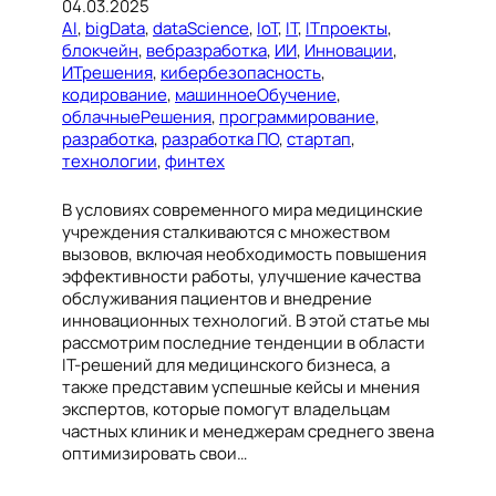
04.03.2025
AI
, 
bigData
, 
dataScience
, 
IoT
, 
IT
, 
ITпроекты
, 
блокчейн
, 
вебразработка
, 
ИИ
, 
Инновации
, 
ИТрешения
, 
кибербезопасность
, 
кодирование
, 
машинноеОбучение
, 
облачныеРешения
, 
программирование
, 
разработка
, 
разработка ПО
, 
стартап
, 
технологии
, 
финтех
В условиях современного мира медицинские
учреждения сталкиваются с множеством
вызовов, включая необходимость повышения
эффективности работы, улучшение качества
обслуживания пациентов и внедрение
инновационных технологий. В этой статье мы
рассмотрим последние тенденции в области
IT-решений для медицинского бизнеса, а
также представим успешные кейсы и мнения
экспертов, которые помогут владельцам
частных клиник и менеджерам среднего звена
оптимизировать свои…