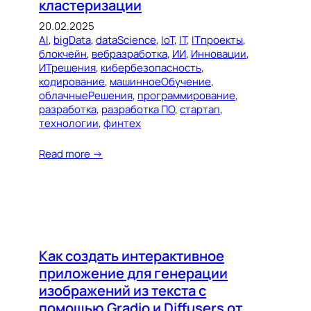
кластеризации
20.02.2025
AI
, 
bigData
, 
dataScience
, 
IoT
, 
IT
, 
ITпроекты
, 
блокчейн
, 
вебразработка
, 
ИИ
, 
Инновации
, 
ИТрешения
, 
кибербезопасность
, 
кодирование
, 
машинноеОбучение
, 
облачныеРешения
, 
программирование
, 
разработка
, 
разработка ПО
, 
стартап
, 
технологии
, 
финтех
Read more →
Как создать интерактивное
приложение для генерации
изображений из текста с
помощью Gradio и Diffusers от