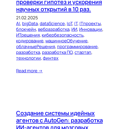
проверки гипотез и ускорения
научных открытий в 10 раз.
21.02.2025
AI
, 
bigData
, 
dataScience
, 
IoT
, 
IT
, 
ITпроекты
, 
блокчейн
, 
вебразработка
, 
ИИ
, 
Инновации
, 
ИТрешения
, 
кибербезопасность
, 
кодирование
, 
машинноеОбучение
, 
облачныеРешения
, 
программирование
, 
разработка
, 
разработка ПО
, 
стартап
, 
технологии
, 
финтех
Read more →
Создание системы идейных
агентов с AutoGen: разработка
ИИ-агентов для мозговых