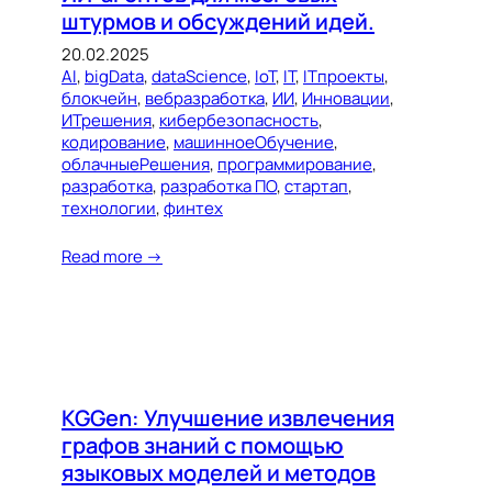
штурмов и обсуждений идей.
20.02.2025
AI
, 
bigData
, 
dataScience
, 
IoT
, 
IT
, 
ITпроекты
, 
блокчейн
, 
вебразработка
, 
ИИ
, 
Инновации
, 
ИТрешения
, 
кибербезопасность
, 
кодирование
, 
машинноеОбучение
, 
облачныеРешения
, 
программирование
, 
разработка
, 
разработка ПО
, 
стартап
, 
технологии
, 
финтех
Read more →
KGGen: Улучшение извлечения
графов знаний с помощью
языковых моделей и методов