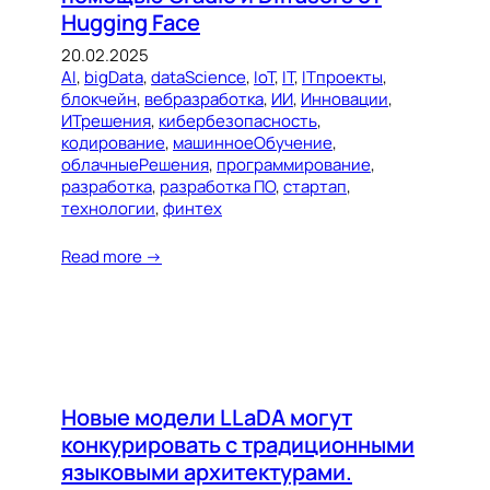
Hugging Face
20.02.2025
AI
, 
bigData
, 
dataScience
, 
IoT
, 
IT
, 
ITпроекты
, 
блокчейн
, 
вебразработка
, 
ИИ
, 
Инновации
, 
ИТрешения
, 
кибербезопасность
, 
кодирование
, 
машинноеОбучение
, 
облачныеРешения
, 
программирование
, 
разработка
, 
разработка ПО
, 
стартап
, 
технологии
, 
финтех
Read more →
Новые модели LLaDA могут
конкурировать с традиционными
языковыми архитектурами.