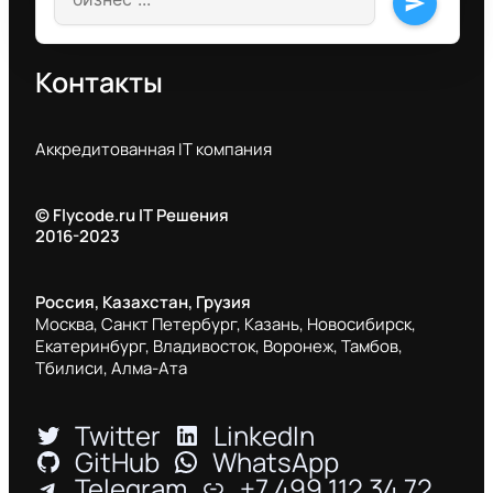
send
Контакты
Аккредитованная IT компания
© Flycode.ru IT Решения
2016-2023
Россия, Казахстан, Грузия
Москва, Санкт Петербург, Казань, Новосибирск,
Екатеринбург, Владивосток, Воронеж, Тамбов,
Тбилиси, Алма-Ата
Twitter
LinkedIn
GitHub
WhatsApp
Telegram
+7 499 112 34 72