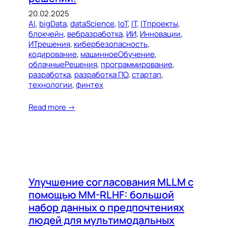
20.02.2025
AI
, 
bigData
, 
dataScience
, 
IoT
, 
IT
, 
ITпроекты
, 
блокчейн
, 
вебразработка
, 
ИИ
, 
Инновации
, 
ИТрешения
, 
кибербезопасность
, 
кодирование
, 
машинноеОбучение
, 
облачныеРешения
, 
программирование
, 
разработка
, 
разработка ПО
, 
стартап
, 
технологии
, 
финтех
Read more →
Улучшение согласования MLLM с
помощью MM-RLHF: большой
набор данных о предпочтениях
людей для мультимодальных