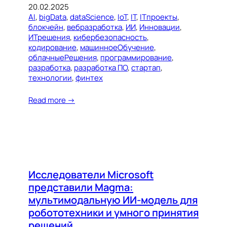
20.02.2025
AI
, 
bigData
, 
dataScience
, 
IoT
, 
IT
, 
ITпроекты
, 
блокчейн
, 
вебразработка
, 
ИИ
, 
Инновации
, 
ИТрешения
, 
кибербезопасность
, 
кодирование
, 
машинноеОбучение
, 
облачныеРешения
, 
программирование
, 
разработка
, 
разработка ПО
, 
стартап
, 
технологии
, 
финтех
Read more →
Исследователи Microsoft
представили Magma:
мультимодальную ИИ-модель для
робототехники и умного принятия
решений.