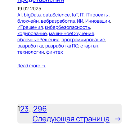
19.02.2025
AI
, 
bigData
, 
dataScience
, 
IoT
, 
IT
, 
ITпроекты
, 
блокчейн
, 
вебразработка
, 
ИИ
, 
Инновации
, 
ИТрешения
, 
кибербезопасность
, 
кодирование
, 
машинноеОбучение
, 
облачныеРешения
, 
программирование
, 
разработка
, 
разработка ПО
, 
стартап
, 
технологии
, 
финтех
Read more →
1
2
3
…
296
Следующая страница
→