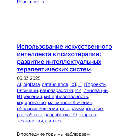
Read more →
Использование искусственного
интеллекта в психотерапии:
развитие интеллектуальных
терапевтических систем
03.03.2025
AI
, 
bigData
, 
dataScience
, 
IoT
, 
IT
, 
ITпроекты
, 
блокчейн
, 
вебразработка
, 
ИИ
, 
Инновации
, 
ИТрешения
, 
кибербезопасность
, 
кодирование
, 
машинноеОбучение
, 
облачныеРешения
, 
программирование
, 
разработка
, 
разработка ПО
, 
стартап
, 
технологии
, 
финтех
В последние годы мы наблюдаем