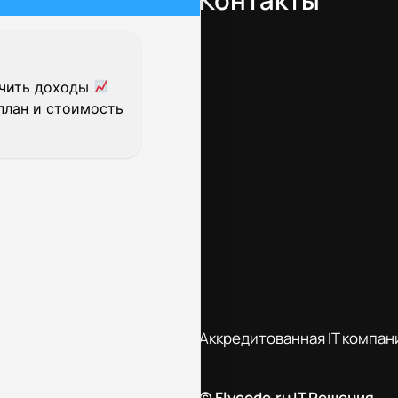
Контакты
ичить доходы
план и стоимость
Аккредитованная IT компан
© Flycode.ru IT Решения