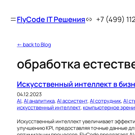
FlyCode IT Решения
+7 (499) 11
← back to Blog
обработка естеств
Искусственный интеллект в бизне
04.12.2023
AI
, 
AI аналитика
, 
AI ассистент
, 
AI сотрудник​​​​​​​​​​​
, 
AI с
искусственный интеллект
, 
компьютерное зрен
Искусственный интеллект увеличивает эффектив
улучшению KPI, предоставляя точные данные дл
оптимизации процессов. FlyCode предлагает AI