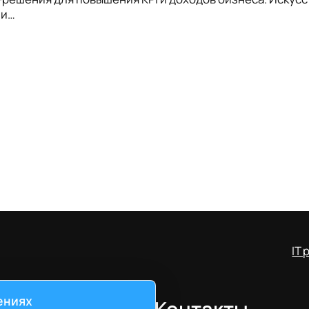
ии…
IT
ениях