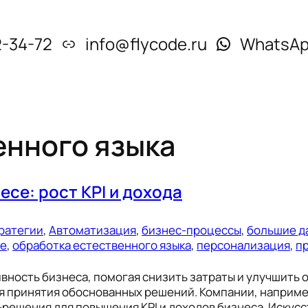
2-34-72
info@flycode.ru
WhatsA
енного языка
се: рост KPI и дохода
тратегии
, 
Автоматизация
, 
бизнес-процессы
, 
большие д
ие
, 
обработка естественного языка
, 
персонализация
, 
п
ность бизнеса, помогая снизить затраты и улучшить 
я принятия обоснованных решений. Компании, наприме
-решения для повышения KPI и доходов бизнеса. Искус