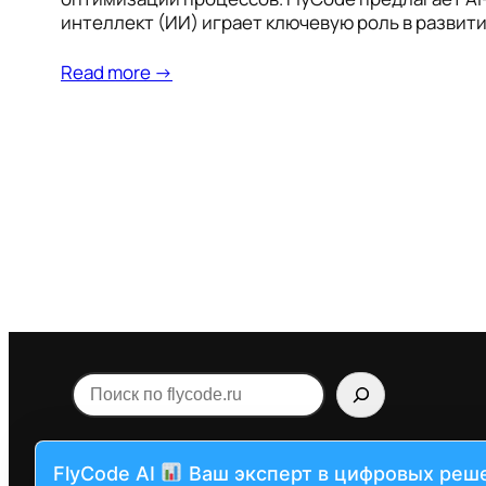
интеллект (ИИ) играет ключевую роль в развит
Read more →
Поиск
по
flycode.ru
FlyCode AI
Ваш эксперт в цифровых реш