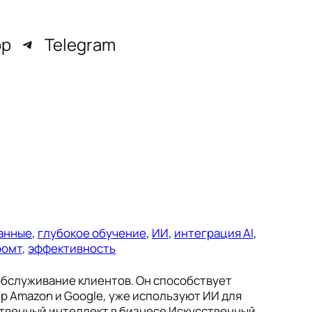
pp
Telegram
анные
, 
глубокое обучение
, 
ИИ
, 
интеграция AI
, 
ромт
, 
эффективность
обслуживание клиентов. Он способствует
р Amazon и Google, уже используют ИИ для
ственный интеллект в бизнесе Искусственный