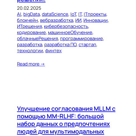
20.02.2025
AI
, 
bigData
, 
dataScience
, 
IoT
, 
IT
, 
ITпроекты
, 
блокчейн
, 
вебразработка
, 
ИИ
, 
Инновации
, 
ИТрешения
, 
кибербезопасность
, 
кодирование
, 
машинноеОбучение
, 
облачныеРешения
, 
программирование
, 
разработка
, 
разработка ПО
, 
стартап
, 
технологии
, 
финтех
Read more →
Улучшение согласования MLLM с
помощью MM-RLHF: большой
набор данных о предпочтениях
людей для мультимодальных