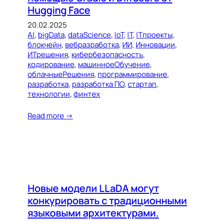
Hugging Face
20.02.2025
AI
, 
bigData
, 
dataScience
, 
IoT
, 
IT
, 
ITпроекты
, 
блокчейн
, 
вебразработка
, 
ИИ
, 
Инновации
, 
ИТрешения
, 
кибербезопасность
, 
кодирование
, 
машинноеОбучение
, 
облачныеРешения
, 
программирование
, 
разработка
, 
разработка ПО
, 
стартап
, 
технологии
, 
финтех
Read more →
Новые модели LLaDA могут
конкурировать с традиционными
языковыми архитектурами.