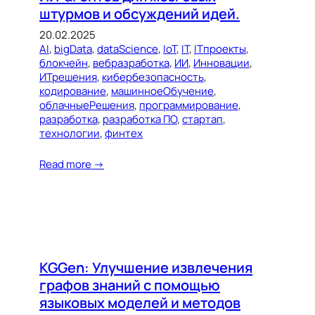
штурмов и обсуждений идей.
20.02.2025
AI
, 
bigData
, 
dataScience
, 
IoT
, 
IT
, 
ITпроекты
, 
блокчейн
, 
вебразработка
, 
ИИ
, 
Инновации
, 
ИТрешения
, 
кибербезопасность
, 
кодирование
, 
машинноеОбучение
, 
облачныеРешения
, 
программирование
, 
разработка
, 
разработка ПО
, 
стартап
, 
технологии
, 
финтех
Read more →
KGGen: Улучшение извлечения
графов знаний с помощью
языковых моделей и методов