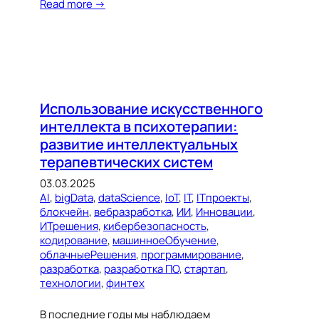
Read more →
Использование искусственного
интеллекта в психотерапии:
развитие интеллектуальных
терапевтических систем
03.03.2025
AI
, 
bigData
, 
dataScience
, 
IoT
, 
IT
, 
ITпроекты
, 
блокчейн
, 
вебразработка
, 
ИИ
, 
Инновации
, 
ИТрешения
, 
кибербезопасность
, 
кодирование
, 
машинноеОбучение
, 
облачныеРешения
, 
программирование
, 
разработка
, 
разработка ПО
, 
стартап
, 
технологии
, 
финтех
В последние годы мы наблюдаем