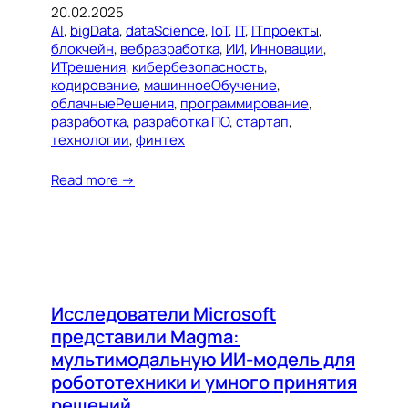
20.02.2025
AI
, 
bigData
, 
dataScience
, 
IoT
, 
IT
, 
ITпроекты
, 
блокчейн
, 
вебразработка
, 
ИИ
, 
Инновации
, 
ИТрешения
, 
кибербезопасность
, 
кодирование
, 
машинноеОбучение
, 
облачныеРешения
, 
программирование
, 
разработка
, 
разработка ПО
, 
стартап
, 
технологии
, 
финтех
Read more →
Исследователи Microsoft
представили Magma:
мультимодальную ИИ-модель для
робототехники и умного принятия
решений.