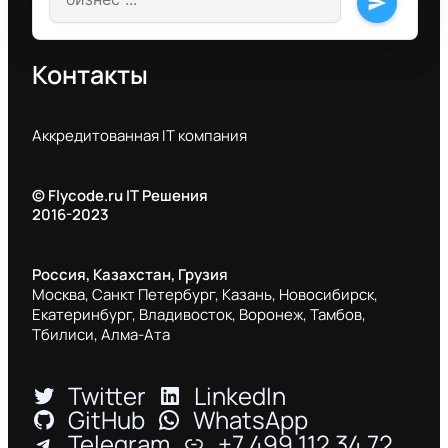
send
Контакты
Аккредитованная IT компания
© Flycode.ru IT Решения
2016-2023
Россия, Казахстан, Грузия
Москва, Санкт Петербург, Казань, Новосибирск,
Екатеринбург, Владивосток, Воронеж, Тамбов,
Тбилиси, Алма-Ата
Twitter
LinkedIn
GitHub
WhatsApp
Telegram
+7 499 112 34 72