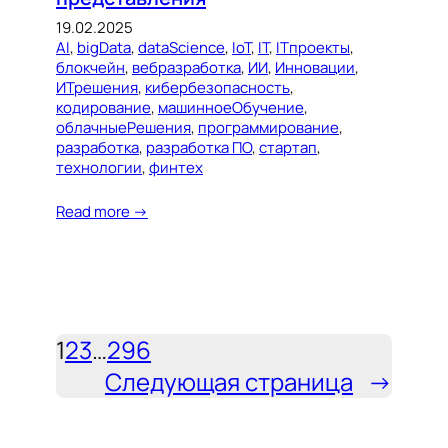
19.02.2025
AI
, 
bigData
, 
dataScience
, 
IoT
, 
IT
, 
ITпроекты
, 
блокчейн
, 
вебразработка
, 
ИИ
, 
Инновации
, 
ИТрешения
, 
кибербезопасность
, 
кодирование
, 
машинноеОбучение
, 
облачныеРешения
, 
программирование
, 
разработка
, 
разработка ПО
, 
стартап
, 
технологии
, 
финтех
Read more →
1
2
3
…
296
Следующая страница
→