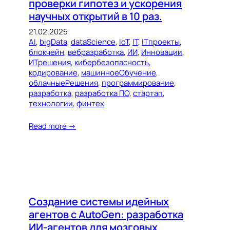
проверки гипотез и ускорения
научных открытий в 10 раз.
21.02.2025
AI
, 
bigData
, 
dataScience
, 
IoT
, 
IT
, 
ITпроекты
, 
блокчейн
, 
вебразработка
, 
ИИ
, 
Инновации
, 
ИТрешения
, 
кибербезопасность
, 
кодирование
, 
машинноеОбучение
, 
облачныеРешения
, 
программирование
, 
разработка
, 
разработка ПО
, 
стартап
, 
технологии
, 
финтех
Read more →
Создание системы идейных
агентов с AutoGen: разработка
ИИ-агентов для мозговых