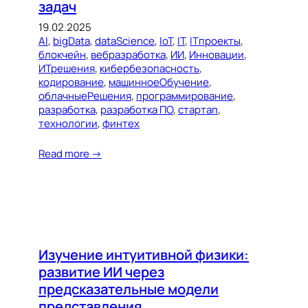
задач
19.02.2025
AI
, 
bigData
, 
dataScience
, 
IoT
, 
IT
, 
ITпроекты
, 
блокчейн
, 
вебразработка
, 
ИИ
, 
Инновации
, 
ИТрешения
, 
кибербезопасность
, 
кодирование
, 
машинноеОбучение
, 
облачныеРешения
, 
программирование
, 
разработка
, 
разработка ПО
, 
стартап
, 
технологии
, 
финтех
Read more →
Изучение интуитивной физики:
развитие ИИ через
предсказательные модели
представления