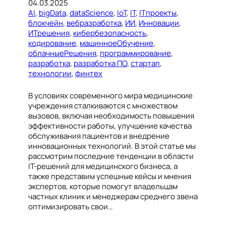
04.03.2025
AI
, 
bigData
, 
dataScience
, 
IoT
, 
IT
, 
ITпроекты
, 
блокчейн
, 
вебразработка
, 
ИИ
, 
Инновации
, 
ИТрешения
, 
кибербезопасность
, 
кодирование
, 
машинноеОбучение
, 
облачныеРешения
, 
программирование
, 
разработка
, 
разработка ПО
, 
стартап
, 
технологии
, 
финтех
В условиях современного мира медицинские
учреждения сталкиваются с множеством
вызовов, включая необходимость повышения
эффективности работы, улучшение качества
обслуживания пациентов и внедрение
инновационных технологий. В этой статье мы
рассмотрим последние тенденции в области
IT-решений для медицинского бизнеса, а
также представим успешные кейсы и мнения
экспертов, которые помогут владельцам
частных клиник и менеджерам среднего звена
оптимизировать свои…