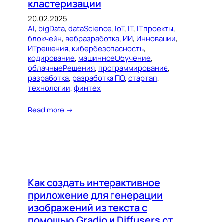
кластеризации
20.02.2025
AI
, 
bigData
, 
dataScience
, 
IoT
, 
IT
, 
ITпроекты
, 
блокчейн
, 
вебразработка
, 
ИИ
, 
Инновации
, 
ИТрешения
, 
кибербезопасность
, 
кодирование
, 
машинноеОбучение
, 
облачныеРешения
, 
программирование
, 
разработка
, 
разработка ПО
, 
стартап
, 
технологии
, 
финтех
Read more →
Как создать интерактивное
приложение для генерации
изображений из текста с
помощью Gradio и Diffusers от