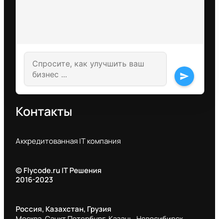
send
Контакты
Аккредитованная IT компания
© Flycode.ru IT Решения
2016-2023
Россия, Казахстан, Грузия
Москва, Санкт Петербург, Казань, Новосибирск,