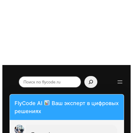
Поиск
по
flycode.ru
FlyCode AI
Ваш эксперт в цифровых
решениях