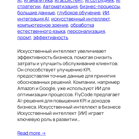
AI
, 
AI аналитика
, 
AI ассистент
, 
AI сотрудник​​​​​​​​​​​
, 
AI
стратегии
, 
Автоматизация
, 
бизнес-процессы
, 
большие данные
, 
глубокое обучение
, 
ИИ
, 
интеграция AI
, 
искусственный интеллект
, 
компьютерное зрение
, 
обработка
естественного языка
, 
персонализация
, 
промт
, 
эффективность
Искусственный интеллект увеличивает
эффективность бизнеса, помогая снизить
затраты и улучшить обслуживание клиентов.
Он способствует улучшению KPI,
предоставляя точные данные для принятия
обоснованных решений. Компании, например
Amazon и Google, уже используют ИИ для
оптимизации процессов. FlyCode предлагает
AI-решения для повышения KPI и доходов
бизнеса. Искусственный интеллект в бизнесе
Искусственный интеллект (ИИ) играет
ключевую роль в развитии…
Read more →