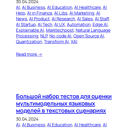
30.04.2024
AI
, 
AI Business
, 
AI Education
, 
AI Healthcare
, 
AI
Help
, 
AI in Finance
, 
AI Libs
, 
AI Marketing
, 
AI
News
, 
AI Product
, 
AI Research
, 
AI Sales
, 
AI Staff
, 
AI Startup
, 
AI Tech
, 
AI UX
, 
Automation
, 
Edge AI
, 
Explainable AI
, 
Marktechpost
, 
Natural Language
Processing
, 
NLP
, 
No-code AI
, 
Open Source AI
, 
Quantization
, 
Transform AI
, 
XAI
Read more →
Большой набор тестов для оценки
мультимодельных языковых
моделей в текстовых сценариях
30.04.2024
AI
, 
AI Business
, 
AI Education
, 
AI Healthcare
, 
AI