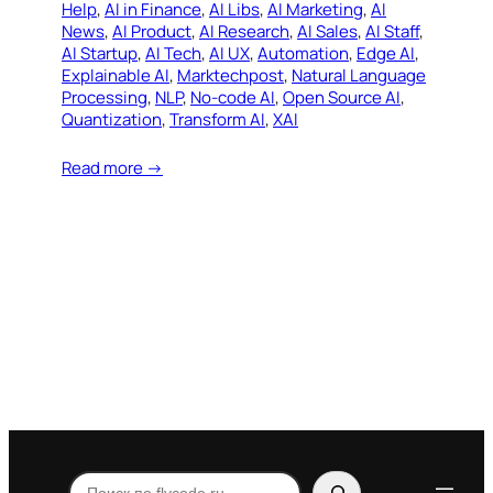
Help
, 
AI in Finance
, 
AI Libs
, 
AI Marketing
, 
AI
News
, 
AI Product
, 
AI Research
, 
AI Sales
, 
AI Staff
, 
AI Startup
, 
AI Tech
, 
AI UX
, 
Automation
, 
Edge AI
, 
Explainable AI
, 
Marktechpost
, 
Natural Language
Processing
, 
NLP
, 
No-code AI
, 
Open Source AI
, 
Quantization
, 
Transform AI
, 
XAI
Read more →
Поиск