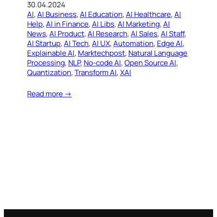
30.04.2024
AI
, 
AI Business
, 
AI Education
, 
AI Healthcare
, 
AI
Help
, 
AI in Finance
, 
AI Libs
, 
AI Marketing
, 
AI
News
, 
AI Product
, 
AI Research
, 
AI Sales
, 
AI Staff
, 
AI Startup
, 
AI Tech
, 
AI UX
, 
Automation
, 
Edge AI
, 
Explainable AI
, 
Marktechpost
, 
Natural Language
Processing
, 
NLP
, 
No-code AI
, 
Open Source AI
, 
Quantization
, 
Transform AI
, 
XAI
Read more →