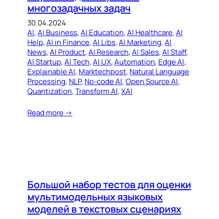
многозадачных задач
30.04.2024
AI
, 
AI Business
, 
AI Education
, 
AI Healthcare
, 
AI
Help
, 
AI in Finance
, 
AI Libs
, 
AI Marketing
, 
AI
News
, 
AI Product
, 
AI Research
, 
AI Sales
, 
AI Staff
, 
AI Startup
, 
AI Tech
, 
AI UX
, 
Automation
, 
Edge AI
, 
Explainable AI
, 
Marktechpost
, 
Natural Language
Processing
, 
NLP
, 
No-code AI
, 
Open Source AI
, 
Quantization
, 
Transform AI
, 
XAI
Read more →
Большой набор тестов для оценки
мультимодельных языковых
моделей в текстовых сценариях