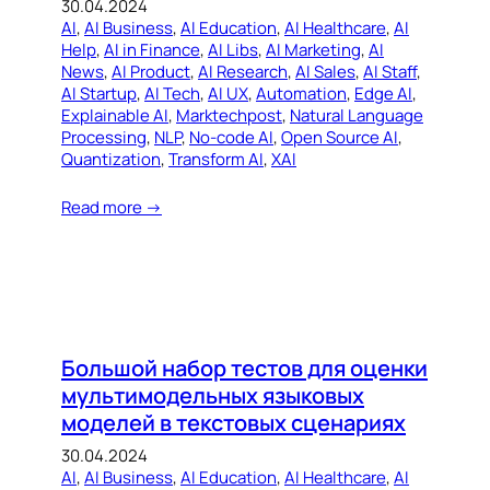
30.04.2024
AI
, 
AI Business
, 
AI Education
, 
AI Healthcare
, 
AI
Help
, 
AI in Finance
, 
AI Libs
, 
AI Marketing
, 
AI
News
, 
AI Product
, 
AI Research
, 
AI Sales
, 
AI Staff
, 
AI Startup
, 
AI Tech
, 
AI UX
, 
Automation
, 
Edge AI
, 
Explainable AI
, 
Marktechpost
, 
Natural Language
Processing
, 
NLP
, 
No-code AI
, 
Open Source AI
, 
Quantization
, 
Transform AI
, 
XAI
Read more →
Большой набор тестов для оценки
мультимодельных языковых
моделей в текстовых сценариях
30.04.2024
AI
, 
AI Business
, 
AI Education
, 
AI Healthcare
, 
AI