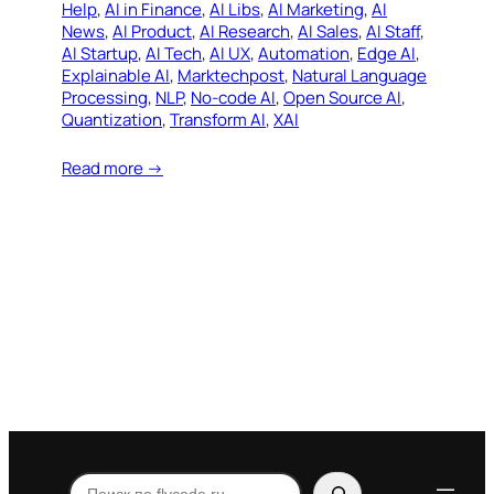
Help
, 
AI in Finance
, 
AI Libs
, 
AI Marketing
, 
AI
News
, 
AI Product
, 
AI Research
, 
AI Sales
, 
AI Staff
, 
AI Startup
, 
AI Tech
, 
AI UX
, 
Automation
, 
Edge AI
, 
Explainable AI
, 
Marktechpost
, 
Natural Language
Processing
, 
NLP
, 
No-code AI
, 
Open Source AI
, 
Quantization
, 
Transform AI
, 
XAI
Read more →
Поиск